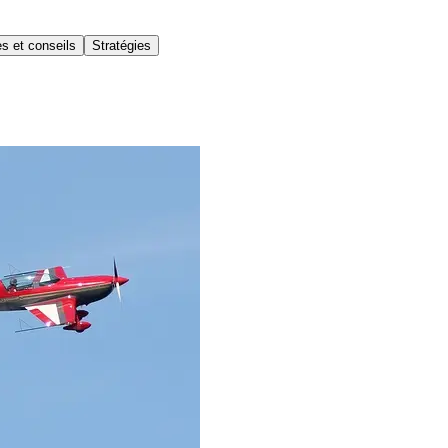
s et conseils
Stratégies