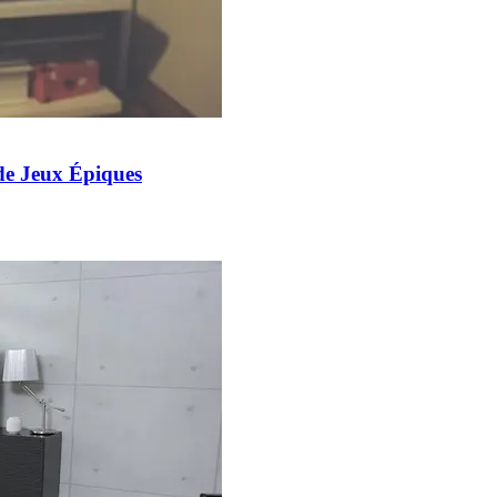
de Jeux Épiques