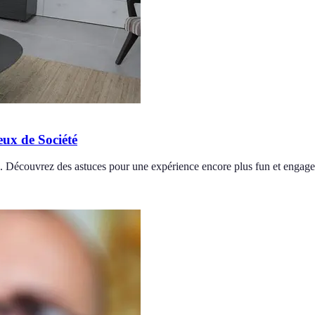
ux de Société
s. Découvrez des astuces pour une expérience encore plus fun et engage