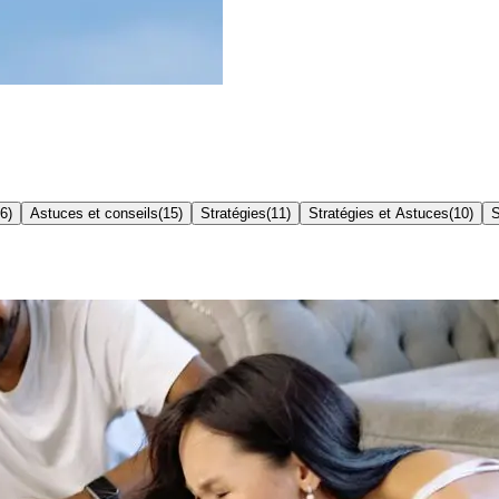
6
)
Astuces et conseils
(
15
)
Stratégies
(
11
)
Stratégies et Astuces
(
10
)
S