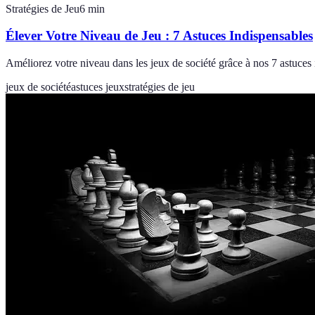
Stratégies de Jeu
6
min
Élever Votre Niveau de Jeu : 7 Astuces Indispensables
Améliorez votre niveau dans les jeux de société grâce à nos 7 astuces 
jeux de société
astuces jeux
stratégies de jeu