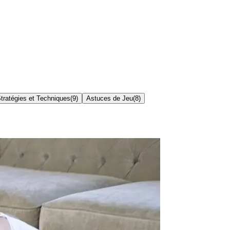
tratégies et Techniques
(
9
)
Astuces de Jeu
(
8
)