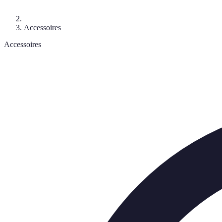
Accessoires
Accessoires