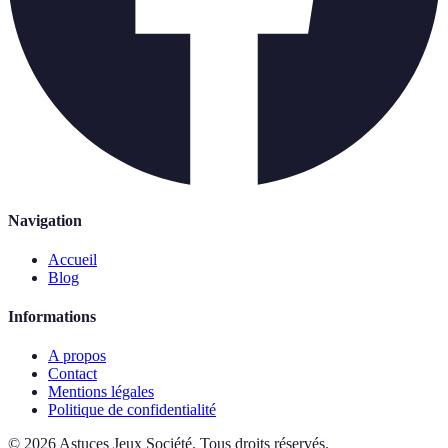
Navigation
Accueil
Blog
Informations
A propos
Contact
Mentions légales
Politique de confidentialité
©
2026
Astuces Jeux Société
.
Tous droits réservés.