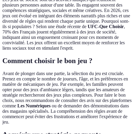
plusieurs personnes autour d'une table. Ils engagent souvent des
compétences stratégiques, sociales et même créatives. En 2026, ces
jeux ont évolué en intégrant des éléments narratifs plus riches et une
diversité de règles qui rendent chaque partie unique. Pourquoi sont-
ils si populaires ? Selon une étude récente de
UFC-Que Choisir
,
70% des Français jouent régulièrement à des jeux de société,
indiquant ainsi un engouement croissant pour ces moments de
convivialité. Les jeux offrent un excellent moyen de renforcer les
liens sociaux tout en stimulant l'esprit.
Comment choisir le bon jeu ?
Avant de plonger dans une partie, la sélection du jeu est cruciale.
Prenez en compte le nombre de joueurs, l'âge, et les préférences en
matière de mécaniques de jeu. Par exemple, les familles peuvent
opter pour des jeux d'ambiance légers, tandis que les amateurs de
stratégie rechercheront des jeux plus complexes. Pour faire le bon
choix, nous recommandons de consulter des avis sur des plateformes
comme
Les Numériques
ou de demander des démonstrations dans
des magasins spécialisés. La compréhension des règles avant de
commencer peut éviter des frustrations et améliorer l'expérience de
jeu.