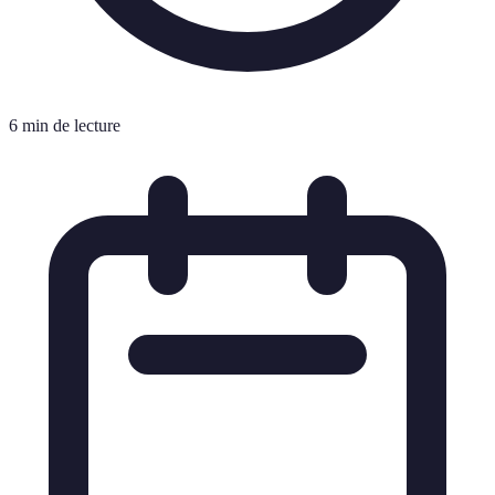
6 min de lecture