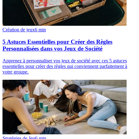
Création de jeux
6
min
5 Astuces Essentielles pour Créer des Règles
Personnalisées dans vos Jeux de Société
Apprenez à personnaliser vos jeux de société avec ces 5 astuces
essentielles pour créer des règles qui conviennent parfaitement à
votre groupe.
Stratégies de Jeu
6
min