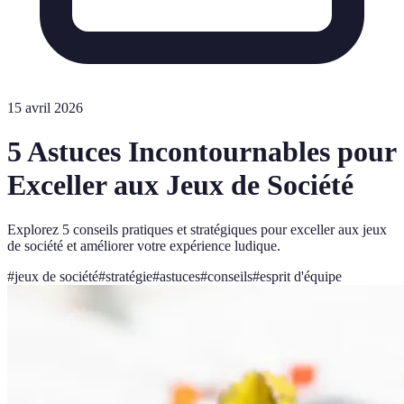
15 avril 2026
5 Astuces Incontournables pour
Exceller aux Jeux de Société
Explorez 5 conseils pratiques et stratégiques pour exceller aux jeux
de société et améliorer votre expérience ludique.
#
jeux de société
#
stratégie
#
astuces
#
conseils
#
esprit d'équipe