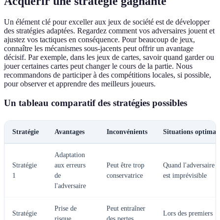
Acquérir une stratégie gagnante
Un élément clé pour exceller aux jeux de société est de développer
des stratégies adaptées. Regardez comment vos adversaires jouent et
ajustez vos tactiques en conséquence. Pour beaucoup de jeux,
connaître les mécanismes sous-jacents peut offrir un avantage
décisif. Par exemple, dans les jeux de cartes, savoir quand garder ou
jouer certaines cartes peut changer le cours de la partie. Nous
recommandons de participer à des compétitions locales, si possible,
pour observer et apprendre des meilleurs joueurs.
Un tableau comparatif des stratégies possibles
Stratégie
Avantages
Inconvénients
Situations optimal
Adaptation
Stratégie
aux erreurs
Peut être trop
Quand l'adversaire
1
de
conservatrice
est imprévisible
l'adversaire
Prise de
Peut entraîner
Stratégie
Lors des premiers
risque
des pertes