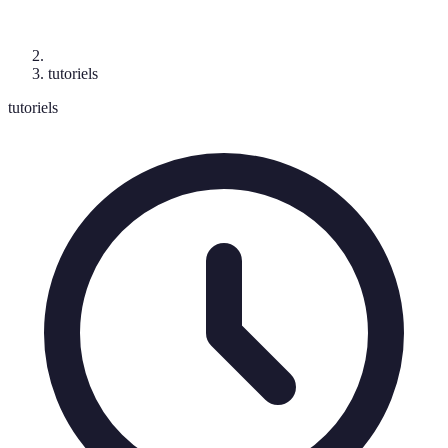
tutoriels
tutoriels