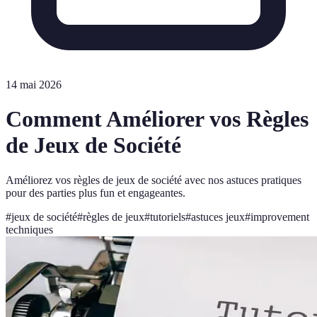
14 mai 2026
Comment Améliorer vos Règles
de Jeux de Société
Améliorez vos règles de jeux de société avec nos astuces pratiques
pour des parties plus fun et engageantes.
#
jeux de société
#
règles de jeux
#
tutoriels
#
astuces jeux
#
improvement
techniques