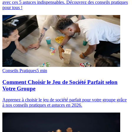
avec ces 5 astuces indispensables. Découvrez des conseils pratiques
pour tous !
Conseils Pratiques
5
min
Comment Choisir le Jeu de Société Parfait selon
Votre Groupe
Apprenez à choisir le jeu de société parfait pour votre groupe grâce
à nos conseils pratiques et astuces en 2026.