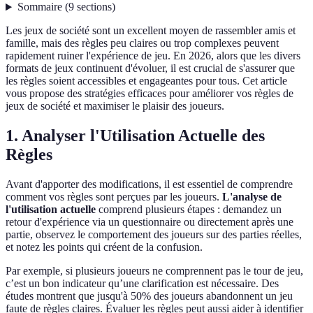
Sommaire
(
9
sections
)
Les jeux de société sont un excellent moyen de rassembler amis et
famille, mais des règles peu claires ou trop complexes peuvent
rapidement ruiner l'expérience de jeu. En 2026, alors que les divers
formats de jeux continuent d'évoluer, il est crucial de s'assurer que
les règles soient accessibles et engageantes pour tous. Cet article
vous propose des stratégies efficaces pour améliorer vos règles de
jeux de société et maximiser le plaisir des joueurs.
1. Analyser l'Utilisation Actuelle des
Règles
Avant d'apporter des modifications, il est essentiel de comprendre
comment vos règles sont perçues par les joueurs.
L'analyse de
l'utilisation actuelle
comprend plusieurs étapes : demandez un
retour d'expérience via un questionnaire ou directement après une
partie, observez le comportement des joueurs sur des parties réelles,
et notez les points qui créent de la confusion.
Par exemple, si plusieurs joueurs ne comprennent pas le tour de jeu,
c’est un bon indicateur qu’une clarification est nécessaire. Des
études montrent que jusqu'à 50% des joueurs abandonnent un jeu
faute de règles claires. Évaluer les règles peut aussi aider à identifier