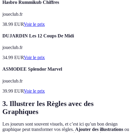
Hasbro Rummikub Chiffres
joueclub.fr
38.99
EUR
Voir le prix
DUJARDIN Les 12 Coups De Midi
joueclub.fr
34.99
EUR
Voir le prix
ASMODEE Splendor Marvel
joueclub.fr
39.99
EUR
Voir le prix
3. Illustrer les Règles avec des
Graphiques
Les joueurs sont souvent visuels, et c’est ici qu’un bon design
graphique peut transformer vos règles.
Ajouter des illustrations
ou