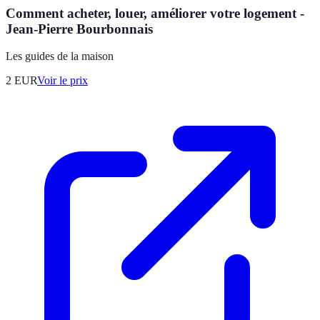
Comment acheter, louer, améliorer votre logement -
Jean-Pierre Bourbonnais
Les guides de la maison
2
EUR
Voir le prix