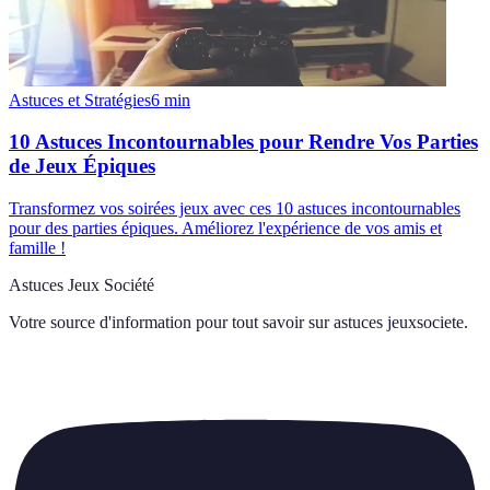
Astuces et Stratégies
6
min
10 Astuces Incontournables pour Rendre Vos Parties
de Jeux Épiques
Transformez vos soirées jeux avec ces 10 astuces incontournables
pour des parties épiques. Améliorez l'expérience de vos amis et
famille !
Astuces Jeux Société
Votre source d'information pour tout savoir sur
astuces jeuxsociete
.