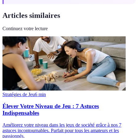
Articles similaires
Continuez votre lecture
Stratégies de Jeu
6
min
Élever Votre Niveau de Jeu : 7 Astuces
Indispensables
Améliorez votre niveau dans les jeux de société grâce à nos 7
astuces incontournables. Parfait pour tous les amateurs et les
passionnés.