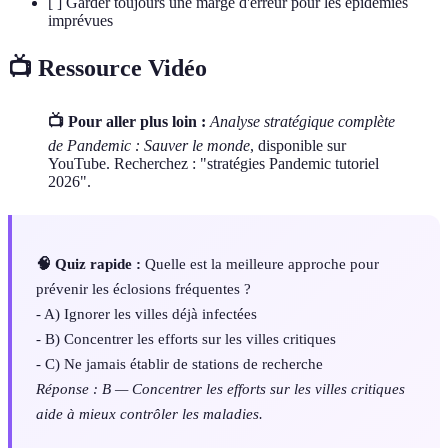
[ ] Garder toujours une marge d'erreur pour les épidémies
imprévues
📺 Ressource Vidéo
📺 Pour aller plus loin :
Analyse stratégique complète
de Pandemic : Sauver le monde
, disponible sur
YouTube. Recherchez : "stratégies Pandemic tutoriel
2026".
🧠 Quiz rapide :
Quelle est la meilleure approche pour
prévenir les éclosions fréquentes ?
- A) Ignorer les villes déjà infectées
- B) Concentrer les efforts sur les villes critiques
- C) Ne jamais établir de stations de recherche
Réponse : B — Concentrer les efforts sur les villes critiques
aide à mieux contrôler les maladies.