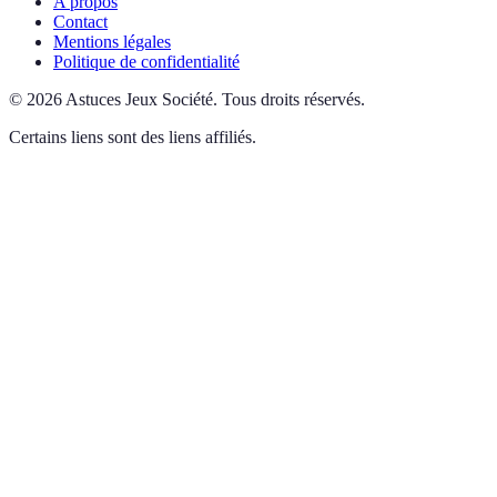
A propos
Contact
Mentions légales
Politique de confidentialité
©
2026
Astuces Jeux Société
.
Tous droits réservés.
Certains liens sont des liens affiliés.