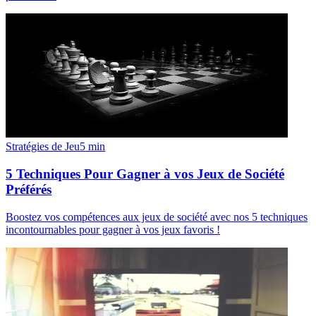
Stratégies de Jeu
5
min
5 Techniques Pour Gagner à vos Jeux de Société
Préférés
Boostez vos compétences aux jeux de société avec nos 5 techniques
incontournables pour gagner à vos jeux favoris !