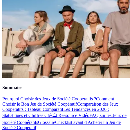
Sommaire
Pourquoi Choisir des Jeux de Société Coopératifs ?
Comment
Choisir le Bon Jeu de Société Coopératif
Comparaison des Jeux
Coopératifs : Tableau Comparatif
Les Tendances en 2026 :
Statistiques et Chiffres Clés
📺 Ressource Vidéo
FAQ sur les Jeux de
Société Coopératifs
Glossaire
Checklist avant d'Acheter un Jeu de
Société Coopératif