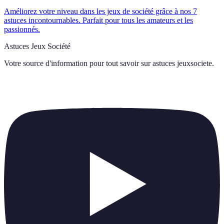
Améliorez votre niveau dans les jeux de société grâce à nos 7
astuces incontournables. Parfait pour tous les amateurs et les
passionnés.
Astuces Jeux Société
Votre source d'information pour tout savoir sur
astuces jeuxsociete
.