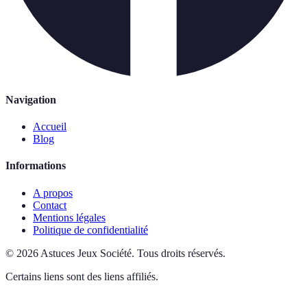
Navigation
Accueil
Blog
Informations
A propos
Contact
Mentions légales
Politique de confidentialité
©
2026
Astuces Jeux Société
.
Tous droits réservés.
Certains liens sont des liens affiliés.