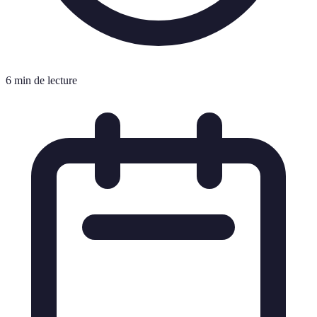
6 min de lecture