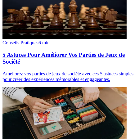
Conseils Pratiques
6
min
5 Astuces Pour Améliorer Vos Parties de Jeux de
Société
Améliorez vos parties de jeux de société avec ces 5 astuces simples
pour créer des expériences mémorables et engageantes.