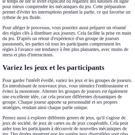
le temps de lire le livret explicatif ou regardez des tutoriels en ligne
pour mieux comprendre les mécaniques du jeu. Cette préparation
permet d'éviter les interruptions pendant la partie, ce qui favorise un
rythme de jeu fluide.
Pour alléger le processus, vous pourriez aussi préparer un résumé
des règles clés à distribuer aux joueurs. Cela facilite la prise en main
du jeu. D'après un retour d'expérience d'un groupe de joueurs
passionnés, les parties où tous les participants comprennent les
règles à l'avance ont tendance à être plus plaisantes, avec moins de
stress et plus d'interactions.
Variez les jeux et les participants
Pour garder l'intérêt éveillé, variez les jeux et les groupes de joueurs.
En introduisant de nouveaux jeux, vous stimulez l'enthousiasme et
évitez la monotonie. Alterner les groupes de joueurs est également
une excellente idée, car cela procure différentes dynamiques de
groupe. Chaque joueur apporte sa personnalité et ses propres
stratégies, rendant ainsi chaque partie unique.
Pensez aussi à explorer différents genres de jeux, qu'il s'agisse de
jeux de société, de jeux de cartes ou de jeux coopératifs. Cela peut
aider tous les participants à découvrir de nouvelles mécaniques de
jeu. Des études montrent que les soirées jeux diversifiées sont plus