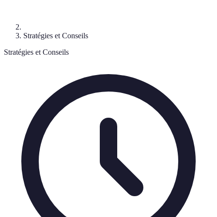
Stratégies et Conseils
Stratégies et Conseils