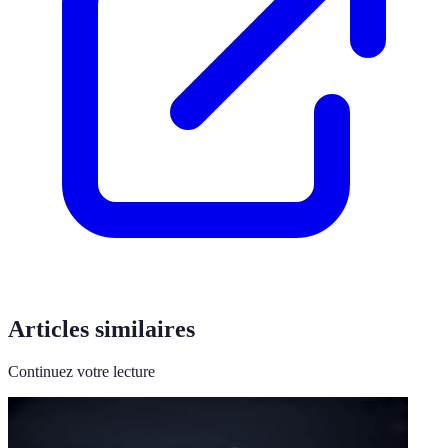
Articles similaires
Continuez votre lecture