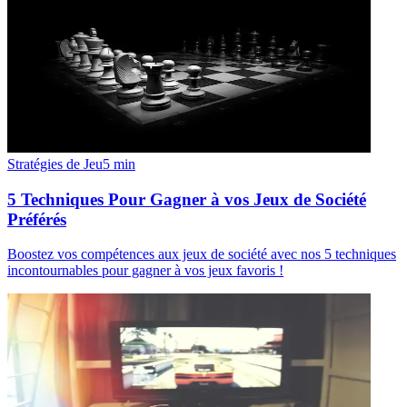
Stratégies de Jeu
5
min
5 Techniques Pour Gagner à vos Jeux de Société
Préférés
Boostez vos compétences aux jeux de société avec nos 5 techniques
incontournables pour gagner à vos jeux favoris !