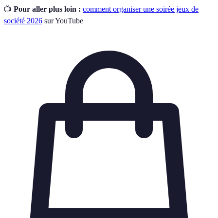
📺
Pour aller plus loin :
comment organiser une soirée jeux de
société 2026
sur YouTube