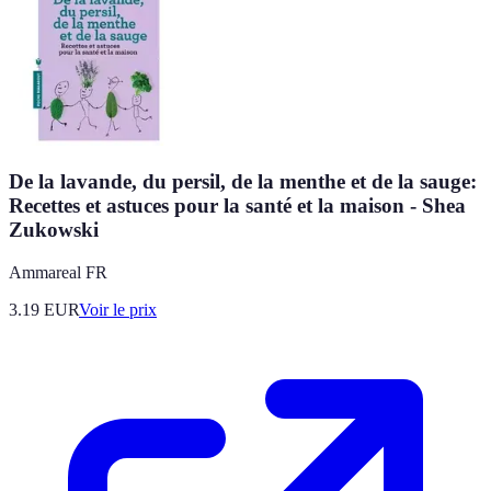
De la lavande, du persil, de la menthe et de la sauge:
Recettes et astuces pour la santé et la maison - Shea
Zukowski
Ammareal FR
3.19
EUR
Voir le prix