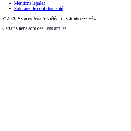
Mentions légales
Politique de confidentialité
©
2026
Astuces Jeux Société
.
Tous droits réservés.
Certains liens sont des liens affiliés.