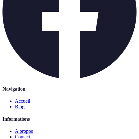
Navigation
Accueil
Blog
Informations
A propos
Contact