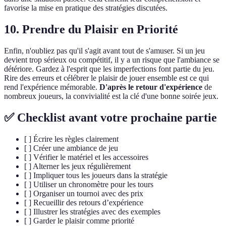
favorise la mise en pratique des stratégies discutées.
10. Prendre du Plaisir en Priorité
Enfin, n'oubliez pas qu'il s'agit avant tout de s'amuser. Si un jeu
devient trop sérieux ou compétitif, il y a un risque que l'ambiance se
détériore. Gardez à l'esprit que les imperfections font partie du jeu.
Rire des erreurs et célébrer le plaisir de jouer ensemble est ce qui
rend l'expérience mémorable.
D'après le retour d'expérience
de
nombreux joueurs, la convivialité est la clé d'une bonne soirée jeux.
✅ Checklist avant votre prochaine partie
[ ] Écrire les règles clairement
[ ] Créer une ambiance de jeu
[ ] Vérifier le matériel et les accessoires
[ ] Alterner les jeux régulièrement
[ ] Impliquer tous les joueurs dans la stratégie
[ ] Utiliser un chronomètre pour les tours
[ ] Organiser un tournoi avec des prix
[ ] Recueillir des retours d’expérience
[ ] Illustrer les stratégies avec des exemples
[ ] Garder le plaisir comme priorité