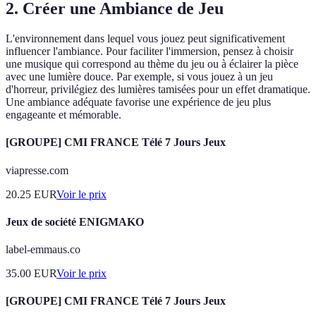
2. Créer une Ambiance de Jeu
L'environnement dans lequel vous jouez peut significativement
influencer l'ambiance. Pour faciliter l'immersion, pensez à choisir
une musique qui correspond au thème du jeu ou à éclairer la pièce
avec une lumière douce. Par exemple, si vous jouez à un jeu
d'horreur, privilégiez des lumières tamisées pour un effet dramatique.
Une ambiance adéquate favorise une expérience de jeu plus
engageante et mémorable.
[GROUPE] CMI FRANCE Télé 7 Jours Jeux
viapresse.com
20.25
EUR
Voir le prix
Jeux de société ENIGMAKO
label-emmaus.co
35.00
EUR
Voir le prix
[GROUPE] CMI FRANCE Télé 7 Jours Jeux