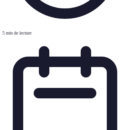
5 min de lecture