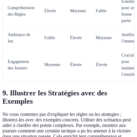
Essentiel
Compréhension
pour une
Élevée
Moyenne
Faible
des Règles
bonne
partie
Ambiance de
Amélior
Faible
Élevée
Moyenne
Jeu
l'immers
Crucial
Engagement
pour
Moyenne
Élevée
Élevée
des Joueurs
mainteni
l'intérêt
9. Illustrer les Stratégies avec des
Exemples
Ne vous contentez pas d'expliquer les règles ou les strategies ;
illustrez-les avec des exemples concrets. Utiliser des scénarios peut
aider à clarifier des points complexes. Par exemple, montrez aux
joueurs comment une certaine tactique a pu les amener à la victoire
dans une situation passée. Cela enrichit leur compréhension et