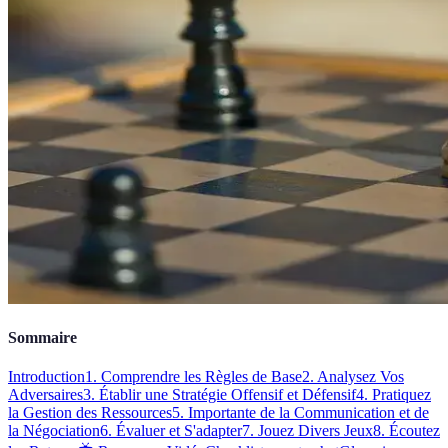
Sommaire
Introduction
1. Comprendre les Règles de Base
2. Analysez Vos
Adversaires
3. Établir une Stratégie Offensif et Défensif
4. Pratiquez
la Gestion des Ressources
5. Importante de la Communication et de
la Négociation
6. Évaluer et S'adapter
7. Jouez Divers Jeux
8. Écoutez