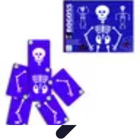
Astuces Jeux Société
Astuces et Stratégies
tutoriels
Stratégies de Jeu
Comparatifs
Jeux en
Famille
Astuces Jeux Société