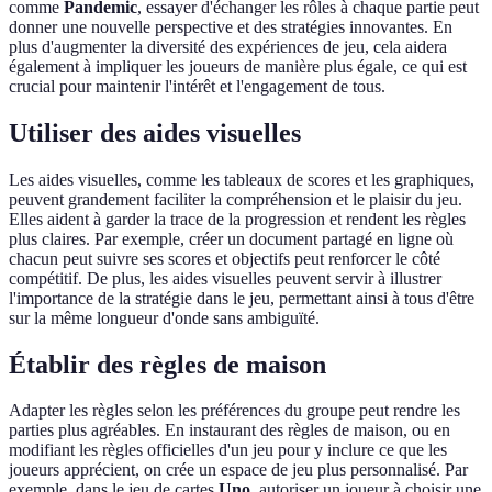
comme
Pandemic
, essayer d'échanger les rôles à chaque partie peut
donner une nouvelle perspective et des stratégies innovantes. En
plus d'augmenter la diversité des expériences de jeu, cela aidera
également à impliquer les joueurs de manière plus égale, ce qui est
crucial pour maintenir l'intérêt et l'engagement de tous.
Utiliser des aides visuelles
Les aides visuelles, comme les tableaux de scores et les graphiques,
peuvent grandement faciliter la compréhension et le plaisir du jeu.
Elles aident à garder la trace de la progression et rendent les règles
plus claires. Par exemple, créer un document partagé en ligne où
chacun peut suivre ses scores et objectifs peut renforcer le côté
compétitif. De plus, les aides visuelles peuvent servir à illustrer
l'importance de la stratégie dans le jeu, permettant ainsi à tous d'être
sur la même longueur d'onde sans ambiguïté.
Établir des règles de maison
Adapter les règles selon les préférences du groupe peut rendre les
parties plus agréables. En instaurant des règles de maison, ou en
modifiant les règles officielles d'un jeu pour y inclure ce que les
joueurs apprécient, on crée un espace de jeu plus personnalisé. Par
exemple, dans le jeu de cartes
Uno
, autoriser un joueur à choisir une