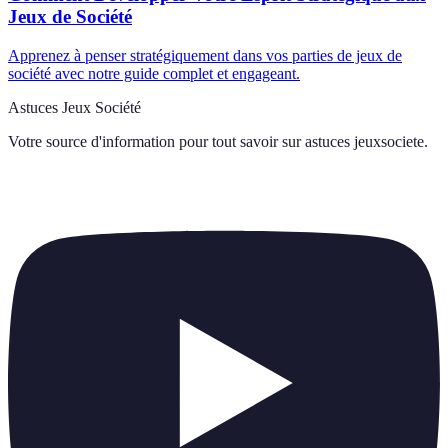
Jeux de Société
Apprenez à penser stratégiquement dans vos parties de jeux de
société avec notre guide complet et engageant.
Astuces Jeux Société
Votre source d'information pour tout savoir sur
astuces jeuxsociete
.