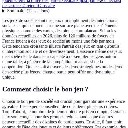
joueurs
Gérer la durée des parties
Feedback post-partie
💡 Checklist
des astuces à retenir
Glossaire
Sommaire
(
12
sections
)
Les jeux de société sont des jeux qui impliquent des interactions
sociales et qui se jouent sur une surface plane avec des éléments
physiques comme des cartes, des pions, et un plateau. Selon les
données recueillies en 2026, plus de 120 millions de foyers en
France jouent à des jeux de société au moins une fois par mois.
Cette tendance croissante illustre l'attrait des jeux en tant qu'outils
d'interaction sociale et de divertissement. L'essence même des jeux
de société réside dans leur capacité à rassembler les gens autour
d'une table, à générer de la compétition, mais aussi de la
coopération. Que ce soit à travers des jeux stratégiques ou des jeux
de société plus légers, chaque partie peut offrir une dynamique
unique.
Comment choisir le bon jeu ?
Choisir le bon jeu de société est crucial pour garantir une expérience
agréable. Les experts conseillent de considérer plusieurs critères.
Tout d'abord, le nombre de joueurs doit être pris en compte. Certains
jeux sont conçus pour des groupes réduits, tandis que d'autres
peuvent accueillir des dizaines de participants. Ensuite, il faut tenir
compte de l'âge des joueurs et de leurs préférences. Par exemple, des