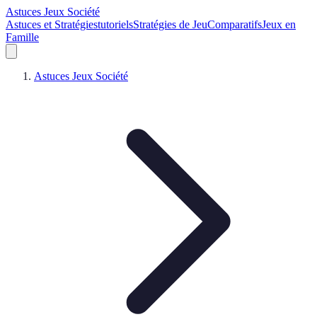
Astuces Jeux Société
Astuces et Stratégies
tutoriels
Stratégies de Jeu
Comparatifs
Jeux en
Famille
Astuces Jeux Société