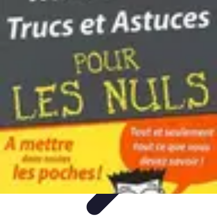
Astuces Jeux Société
Astuces et Stratégies
tutoriels
Stratégies de Jeu
Comparatifs
Jeux en
Famille
Astuces Jeux Société