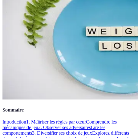
Sommaire
Introduction
1. Maîtriser les règles par cœur
Comprendre les
mécaniques de jeu
2. Observer ses adversaires
Lire les
comportements
3. Diversifier ses choix de jeux
Explorez différents