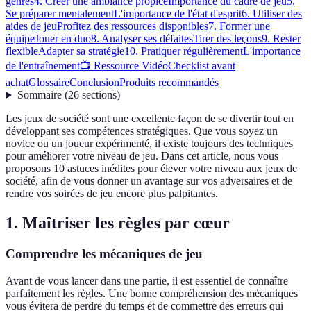
genres
4. Créer une ambiance propice
Importance du cadre de jeu
5.
Se préparer mentalement
L'importance de l'état d'esprit
6. Utiliser des
aides de jeu
Profitez des ressources disponibles
7. Former une
équipe
Jouer en duo
8. Analyser ses défaites
Tirer des leçons
9. Rester
flexible
Adapter sa stratégie
10. Pratiquer régulièrement
L'importance
de l'entraînement
📺 Ressource Vidéo
Checklist avant
achat
Glossaire
Conclusion
Produits recommandés
Sommaire
(
26
sections
)
Les jeux de société sont une excellente façon de se divertir tout en
développant ses compétences stratégiques. Que vous soyez un
novice ou un joueur expérimenté, il existe toujours des techniques
pour améliorer votre niveau de jeu. Dans cet article, nous vous
proposons 10 astuces inédites pour élever votre niveau aux jeux de
société, afin de vous donner un avantage sur vos adversaires et de
rendre vos soirées de jeu encore plus palpitantes.
1. Maîtriser les règles par cœur
Comprendre les mécaniques de jeu
Avant de vous lancer dans une partie, il est essentiel de connaître
parfaitement les règles. Une bonne compréhension des mécaniques
vous évitera de perdre du temps et de commettre des erreurs qui