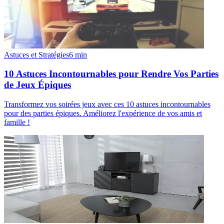
Astuces et Stratégies
6
min
10 Astuces Incontournables pour Rendre Vos Parties
de Jeux Épiques
Transformez vos soirées jeux avec ces 10 astuces incontournables
pour des parties épiques. Améliorez l'expérience de vos amis et
famille !