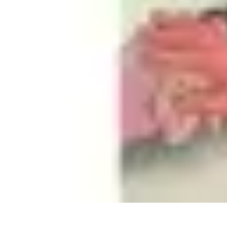
Astuces Jeux Société
Astuces et Stratégies
tutoriels
Stratégies de Jeu
Comparatifs
Jeux en Fam
Astuces Jeux Société