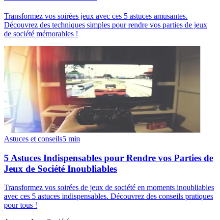
Transformez vos soirées jeux avec ces 5 astuces amusantes.
Découvrez des techniques simples pour rendre vos parties de jeux
de société mémorables !
Astuces et conseils
5
min
5 Astuces Indispensables pour Rendre vos Parties de
Jeux de Société Inoubliables
Transformez vos soirées de jeux de société en moments inoubliables
avec ces 5 astuces indispensables. Découvrez des conseils pratiques
pour tous !