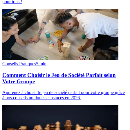
pour tous !
Conseils Pratiques
5
min
Comment Choisir le Jeu de Société Parfait selon
Votre Groupe
Apprenez à choisir le jeu de société parfait pour votre groupe grâce
à nos conseils pratiques et astuces en 2026.