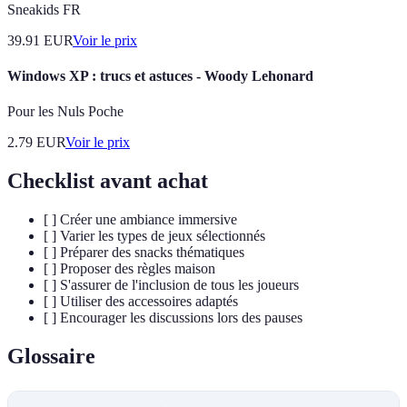
Sneakids FR
39.91
EUR
Voir le prix
Windows XP : trucs et astuces - Woody Lehonard
Pour les Nuls Poche
2.79
EUR
Voir le prix
Checklist avant achat
[ ] Créer une ambiance immersive
[ ] Varier les types de jeux sélectionnés
[ ] Préparer des snacks thématiques
[ ] Proposer des règles maison
[ ] S'assurer de l'inclusion de tous les joueurs
[ ] Utiliser des accessoires adaptés
[ ] Encourager les discussions lors des pauses
Glossaire