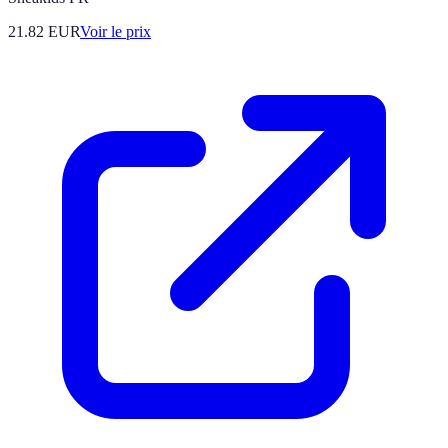
21.82
EUR
Voir le prix