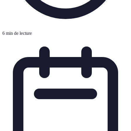
6 min de lecture