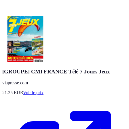
[GROUPE] CMI FRANCE Télé 7 Jours Jeux
viapresse.com
21.25
EUR
Voir le prix