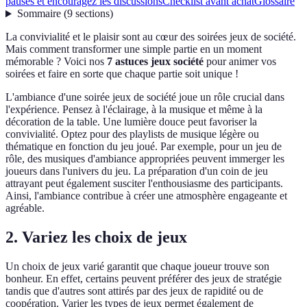
pauses et encouragez les discussions
Checklist avant achat
Glossaire
Sommaire
(
9
sections
)
La convivialité et le plaisir sont au cœur des soirées jeux de société.
Mais comment transformer une simple partie en un moment
mémorable ? Voici nos
7 astuces jeux société
pour animer vos
soirées et faire en sorte que chaque partie soit unique !
L'ambiance d'une soirée jeux de société joue un rôle crucial dans
l'expérience. Pensez à l'éclairage, à la musique et même à la
décoration de la table. Une lumière douce peut favoriser la
convivialité. Optez pour des playlists de musique légère ou
thématique en fonction du jeu joué. Par exemple, pour un jeu de
rôle, des musiques d'ambiance appropriées peuvent immerger les
joueurs dans l'univers du jeu. La préparation d'un coin de jeu
attrayant peut également susciter l'enthousiasme des participants.
Ainsi, l'ambiance contribue à créer une atmosphère engageante et
agréable.
2. Variez les choix de jeux
Un choix de jeux varié garantit que chaque joueur trouve son
bonheur. En effet, certains peuvent préférer des jeux de stratégie
tandis que d'autres sont attirés par des jeux de rapidité ou de
coopération. Varier les types de jeux permet également de