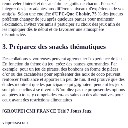
renouveler l'intérêt et de satisfaire les goûts de chacun. Pensez à
intégrer des jeux adaptés aux différents niveaux d'expérience de vos
ami(e)s. Selon une enquête d'
UFC-Que Choisir
, 75 % des joueurs
préfèrent changer de jeu après quelques parties pour maintenir
l'excitation. Invitez vos amis à participer au choix des jeux afin de
les impliquer dès le début et de favoriser une atmosphère
décontractée.
3. Préparez des snacks thématiques
Des collations savoureuses peuvent agrémenter l'expérience de jeu.
En fonction du thème du jeu, créez des pauses gourmandes. Par
exemple, pour un jeu de pirates, des bonbons en forme de pièces
d’or ou des cacahuètes pour représenter des noix de coco peuvent
renforcer l'ambiance et apporter un peu de fun. Il est prouvé que des
études montrent que les participants qui grignotent pendant les jeux
sont plus enclins à se divertir. N’oubliez pas de proposer des options
adaptées à tous, y compris des en-cas sains ou des alternatives pour
ceux ayant des restrictions alimentaires
[GROUPE] CMI FRANCE Télé 7 Jours Jeux
viapresse.com