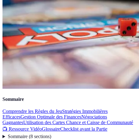
Sommaire
Comprendre les Règles du Jeu
Stratégies Immobilières
Efficaces
Gestion Optimale des Finances
Négociations
Gagnantes
Utilisation des Cartes Chance et Caisse de Communauté
📺 Ressource Vidéo
Glossaire
Checklist avant la Partie
Sommaire
(
8
sections
)