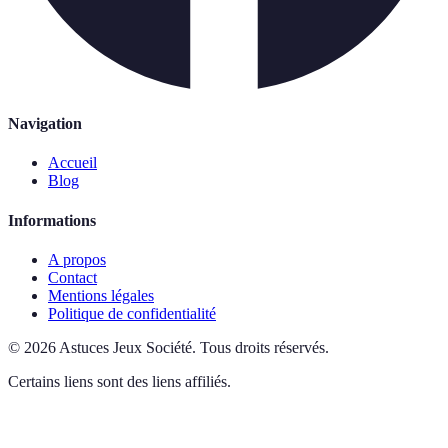
Navigation
Accueil
Blog
Informations
A propos
Contact
Mentions légales
Politique de confidentialité
©
2026
Astuces Jeux Société
.
Tous droits réservés.
Certains liens sont des liens affiliés.