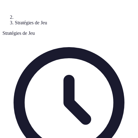
Stratégies de Jeu
Stratégies de Jeu