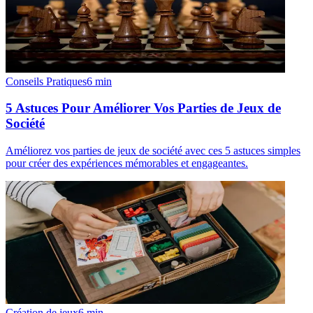
Conseils Pratiques
6
min
5 Astuces Pour Améliorer Vos Parties de Jeux de
Société
Améliorez vos parties de jeux de société avec ces 5 astuces simples
pour créer des expériences mémorables et engageantes.
Création de jeux
6
min