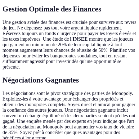
Gestion Optimale des Finances
Une gestion avisée des finances est cruciale pour survivre aux revers
du jeu. Ne dépensez pas tout votre argent liquide rapidement.
Réservez toujours un fonds d'urgence pour payer les loyers élevés et
les taxes imprévues. Une étude de
l'INSEE
montre que les joueurs
qui gardent un minimum de 20% de leur capital liquide à tout
moment augmentent leurs chances de réussite de 50%. Planifiez vos
dépenses pour éviter les banqueroutes soudaines, tout en restant
suffisamment agressif pour investir dès qu'une opportunité se
présente.
Négociations Gagnantes
Les négociations sont le pivot stratégique des parties de Monopoly.
Exploitez-les à votre avantage pour échanger des propriétés et
obtenir des monopoles complets. Soyez direct et amical pour gagner
la confiance des autres joueurs. Une négociation gagnante inclut
souvent un échange équilibré où les deux parties sentent qu'elles ont
gagné. Une enquête menée par des experts en jeux indique que l'art
de la négociation au Monopoly peut augmenter vos taux de victoire
de 35%. Soyez prêt à concéder quelques avantages pour des
bénéfices à long terme.