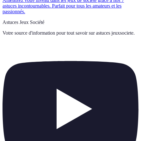
Améliorez votre niveau dans les jeux de société grâce à nos 7
astuces incontournables. Parfait pour tous les amateurs et les
passionnés.
Astuces Jeux Société
Votre source d'information pour tout savoir sur
astuces jeuxsociete
.