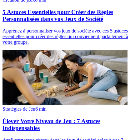
5 Astuces Essentielles pour Créer des Règles
Personnalisées dans vos Jeux de Société
Apprenez à personnaliser vos jeux de société avec ces 5 astuces
essentielles pour créer des règles qui conviennent parfaitement à
votre groupe.
Stratégies de Jeu
6
min
Élever Votre Niveau de Jeu : 7 Astuces
Indispensables