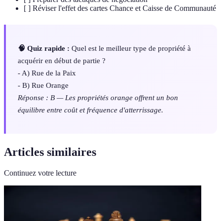
[ ] Réviser l'effet des cartes Chance et Caisse de Communauté
🧠 Quiz rapide :
Quel est le meilleur type de propriété à
acquérir en début de partie ?
- A) Rue de la Paix
- B) Rue Orange
Réponse : B — Les propriétés orange offrent un bon
équilibre entre coût et fréquence d'atterrissage.
Articles similaires
Continuez votre lecture