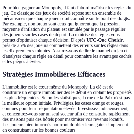
Pour bien gagner au Monopoly, il faut d'abord maîtriser les règles du
jeu. Ce classique des jeux de société repose sur un ensemble de
mécanismes que chaque joueur doit connaître sur le bout des doigts.
Par exemple, nombreux sont ceux qui ignorent que la pression
moyenne d'inflation du plateau est simulée par le passage régulier
des joueurs sur les cases de départ. La maîtrise des règles vous
permet d'optimiser chaque décision. D'après
UFC-Que Choisir
,
près de 35% des joueurs commettent des erreurs sur les règles dans
les dix premières minutes. Assurez-vous de lire le manuel du jeu et
d'analyser chaque règle en détail pour connaître les avantages cachés
et les pièges à éviter.
Stratégies Immobilières Efficaces
L'immobilier est le cœur même du Monopoly. La clé est de
construire un empire immobilier dès le début en ciblant les propriétés
les plus fréquentées. Selon les statistiques, la rue de la Paix n'est pas
la meilleure option initiale. Privilégiez les cases orange et rouges,
connues pour leur fréquentation élevée. Investissez judicieusement,
et concentrez-vous sur un seul secteur afin de construire rapidement
des maisons puis des hôtels pour maximiser vos revenus locatifs.
Les joueurs bien informés pourront doubler leurs gains simplement
en construisant sur les bonnes couleurs.