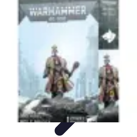
Astuces Jeux Société
Astuces et Stratégies
tutoriels
Stratégies de Jeu
Comparatifs
Jeux en
Famille
Astuces Jeux Société