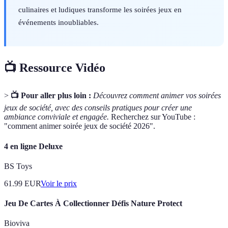
culinaires et ludiques transforme les soirées jeux en
événements inoubliables.
📺 Ressource Vidéo
>
📺 Pour aller plus loin :
Découvrez comment animer vos soirées
jeux de société, avec des conseils pratiques pour créer une
ambiance conviviale et engagée.
Recherchez sur YouTube :
"comment animer soirée jeux de société 2026".
4 en ligne Deluxe
BS Toys
61.99
EUR
Voir le prix
Jeu De Cartes À Collectionner Défis Nature Protect
Bioviva