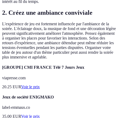
intérêt au fil du temps.
2. Créez une ambiance conviviale
L'expérience de jeu est fortement influencée par l'ambiance de la
soirée. L'éclairage doux, la musique de fond et une décoration légère
peuvent significativement améliorer l'atmosphère. Pensez également
à organiser les places pour favoriser les interactions. Selon des
retours d'expérience, une ambiance détendue peut même réduire les
tensions éventuelles pendant les parties disputées. Organiser votre
table de jeu autour d'un thème particulier peut aussi rendre la soirée
plus immersive et agréable.
[GROUPE] CMI FRANCE Télé 7 Jours Jeux
viapresse.com
20.25
EUR
Voir le prix
Jeux de société ENIGMAKO
label-emmaus.co
35.00
EUR
Voir le prix