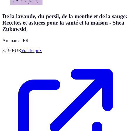
De la lavande, du persil, de la menthe et de la sauge:
Recettes et astuces pour la santé et la maison - Shea
Zukowski
Ammareal FR
3.19
EUR
Voir le prix