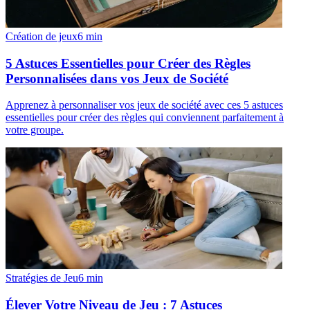
Création de jeux
6
min
5 Astuces Essentielles pour Créer des Règles
Personnalisées dans vos Jeux de Société
Apprenez à personnaliser vos jeux de société avec ces 5 astuces
essentielles pour créer des règles qui conviennent parfaitement à
votre groupe.
Stratégies de Jeu
6
min
Élever Votre Niveau de Jeu : 7 Astuces