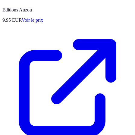
Editions Auzou
9.95
EUR
Voir le prix