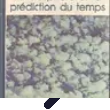
Astuces Jeux Société
Astuces et Stratégies
tutoriels
Stratégies de Jeu
Comparatifs
Jeux en
Famille
Astuces Jeux Société