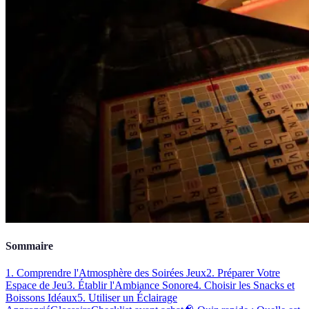
Sommaire
1. Comprendre l'Atmosphère des Soirées Jeux
2. Préparer Votre
Espace de Jeu
3. Établir l'Ambiance Sonore
4. Choisir les Snacks et
Boissons Idéaux
5. Utiliser un Éclairage