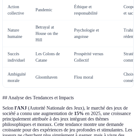
Action
Éthique et
Coopér
Pandemic
collective
responsabilité
et sacri
Betrayal at
Nature
Psychologie et
Trahiso
House on the
humaine
angoisse
rédemp
Hill
Succès
Les Colons de
Prospérité versus
Stratég
individuel
Catane
Collectif
comme
Ambiguïté
Choix 
Gloomhaven
Flou moral
morale
conséq
## Analyse des Tendances et Impacts
Selon
l'ANJ
(Autorité Nationale des Jeux), le marché des jeux de
société a connu une augmentation de
15%
en 2025, une croissance
principalement attribuée à des jeux intégrant des thèmes
philosophiques et moraux. Cette tendance montre une demande
croissante pour des expériences de jeu profondes et stimulantes. Les
joueurs ne cherchent plus simplement à gagner, mais à vivre des