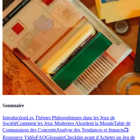
Sommaire
Introduction
Les Thèmes Philosophiques dans les Jeux de
Société
Comment les Jeux Modernes Abordent la Morale
Table de
Comparaison des Concepts
Analyse des Tendances et Impacts
📺
Ressource Vidéo
FAQ
Glossaire
Checklist avant d'Acheter un Jeu de