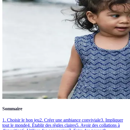
Sommaire
1. Choisir le bon jeu
2. Créer une ambiance conviviale
3. Impliquer
tout le monde
4. Établir des règles claires
5. Avoir des collations à