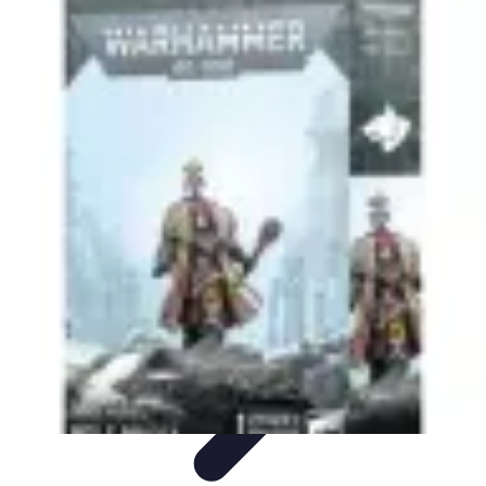
Astuces Jeux Société
Astuces et Stratégies
tutoriels
Stratégies de Jeu
Comparatifs
Jeux en
Famille
Astuces Jeux Société