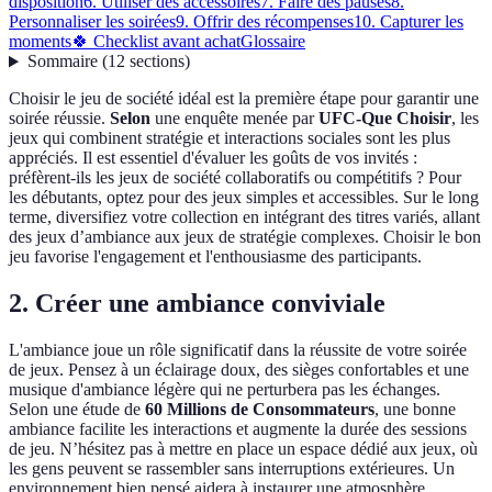
disposition
6. Utiliser des accessoires
7. Faire des pauses
8.
Personnaliser les soirées
9. Offrir des récompenses
10. Capturer les
moments
🍀 Checklist avant achat
Glossaire
Sommaire
(
12
sections
)
Choisir le jeu de société idéal est la première étape pour garantir une
soirée réussie.
Selon
une enquête menée par
UFC-Que Choisir
, les
jeux qui combinent stratégie et interactions sociales sont les plus
appréciés. Il est essentiel d'évaluer les goûts de vos invités :
préfèrent-ils les jeux de société collaboratifs ou compétitifs ? Pour
les débutants, optez pour des jeux simples et accessibles. Sur le long
terme, diversifiez votre collection en intégrant des titres variés, allant
des jeux d’ambiance aux jeux de stratégie complexes. Choisir le bon
jeu favorise l'engagement et l'enthousiasme des participants.
2. Créer une ambiance conviviale
L'ambiance joue un rôle significatif dans la réussite de votre soirée
de jeux. Pensez à un éclairage doux, des sièges confortables et une
musique d'ambiance légère qui ne perturbera pas les échanges.
Selon une étude de
60 Millions de Consommateurs
, une bonne
ambiance facilite les interactions et augmente la durée des sessions
de jeu. N’hésitez pas à mettre en place un espace dédié aux jeux, où
les gens peuvent se rassembler sans interruptions extérieures. Un
environnement bien pensé aidera à instaurer une atmosphère