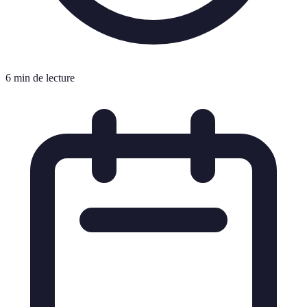
6 min de lecture