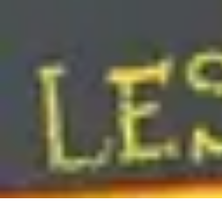
Astuces Jeux Société
Astuces et Stratégies
tutoriels
Stratégies de Jeu
Comparatifs
Jeux en Fam
Astuces Jeux Société