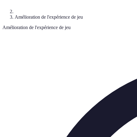
Amélioration de l'expérience de jeu
Amélioration de l'expérience de jeu