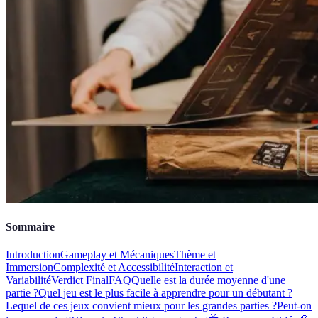
Sommaire
Introduction
Gameplay et Mécaniques
Thème et
Immersion
Complexité et Accessibilité
Interaction et
Variabilité
Verdict Final
FAQ
Quelle est la durée moyenne d'une
partie ?
Quel jeu est le plus facile à apprendre pour un débutant ?
Lequel de ces jeux convient mieux pour les grandes parties ?
Peut-on