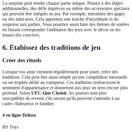
La surprise peut rendre chaque partie unique. Pensez à des règles
additionnelles, des défis imprévus ou même des accessoires spéciaux
qui peuvent être intégrés au jeu. Par exemple, introduire des gages
ou des mini-jeux. Cela apportera une touche d'incertitude et du
suspense aux parties. Vous pourriez aussi faire des thèmes de soirées
en faisant correspondre l'ambiance des jeux avec le décor ou les
tenues des convives.
6. Étabissez des traditions de jeu
Créer des rituels
Lorsque vos amis viennent régulièrement pour jouer, créez des
traditions. Cela peut être aussi simple qu'une compétition mensuelle
ou un trophée dédié au vainqueur. Ces traditions renforceront le
sentiment d'appartenance et donneront aux jeux un sens encore plus
profond. Selon
UFC-Que Choisir
, les joueurs sont plus
susceptibles de revenir s'ils savent qu'ils peuvent s'attendre à un
cadre chaleureux et familier.
4 en ligne Deluxe
BS Toys