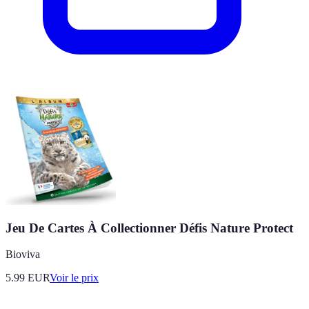
Jeu De Cartes À Collectionner Défis Nature Protect
Bioviva
5.99
EUR
Voir le prix