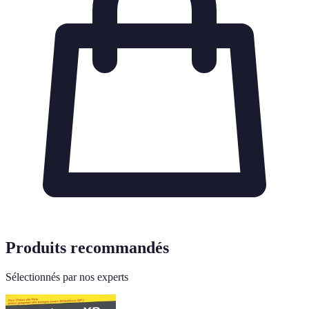
Produits recommandés
Sélectionnés par nos experts