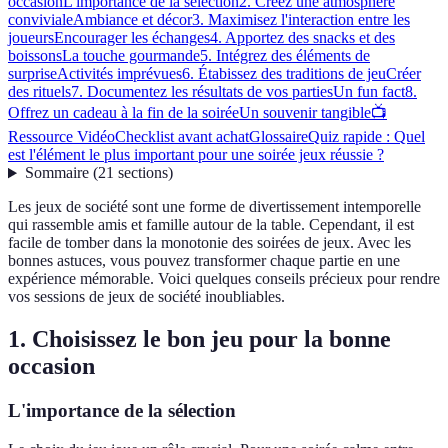
occasion
L'importance de la sélection
2. Créez une atmosphère
conviviale
Ambiance et décor
3. Maximisez l'interaction entre les
joueurs
Encourager les échanges
4. Apportez des snacks et des
boissons
La touche gourmande
5. Intégrez des éléments de
surprise
Activités imprévues
6. Étabissez des traditions de jeu
Créer
des rituels
7. Documentez les résultats de vos parties
Un fun fact
8.
Offrez un cadeau à la fin de la soirée
Un souvenir tangible
📺
Ressource Vidéo
Checklist avant achat
Glossaire
Quiz rapide : Quel
est l'élément le plus important pour une soirée jeux réussie ?
Sommaire
(
21
sections
)
Les jeux de société sont une forme de divertissement intemporelle
qui rassemble amis et famille autour de la table. Cependant, il est
facile de tomber dans la monotonie des soirées de jeux. Avec les
bonnes astuces, vous pouvez transformer chaque partie en une
expérience mémorable. Voici quelques conseils précieux pour rendre
vos sessions de jeux de société inoubliables.
1. Choisissez le bon jeu pour la bonne
occasion
L'importance de la sélection