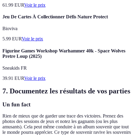
61.99
EUR
Voir le prix
Jeu De Cartes À Collectionner Défis Nature Protect
Bioviva
5.99
EUR
Voir le prix
Figurine Games Workshop Warhammer 40k - Space Wolves
Pretre Loup (2025)
Sneakids FR
39.91
EUR
Voir le prix
7. Documentez les résultats de vos parties
Un fun fact
Rien de mieux que de garder une trace des victoires. Prenez des
photos des sessions de jeux et notez les gagnants (ou les plus
amusants). Cela peut même conduire à un album souvenir que tout
le monde pourra apprécier. Ce type de souvenir ravive les souvenirs