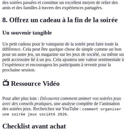
des soirées passées et constitue un excellent moyen de relier des
amis et des familles à travers des expériences partagées.
8. Offrez un cadeau à la fin de la soirée
Un souvenir tangible
Un petit cadeau pour le vainqueur de la soirée peut faire toute la
différence. Cela peut être quelque chose de simple comme un bon
pour un autre jeu, un magazine sur les jeux de société, ou même un
petit accessoire lié à un jeu. Cela ajoutera une valeur sentimentale à
l’expérience et encouragera les participants à revenir pour la
prochaine session.
📺 Ressource Vidéo
Pour aller plus loin :
Découvrez comment animer vos soirées jeux
avec des conseils pratiques
, une analyse complète de l’animation
des soirées jeux. Recherchez sur YouTube :
comment organiser
.
une soirée jeux société 2026
Checklist avant achat