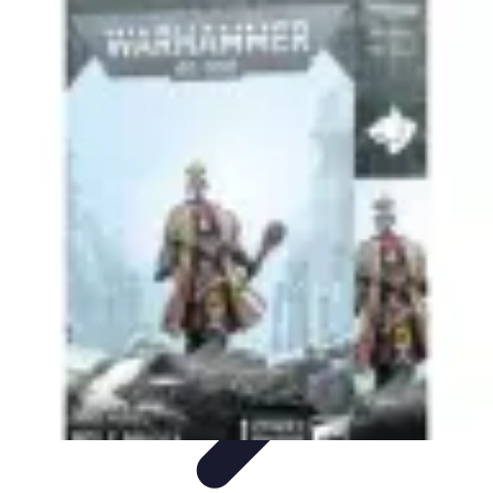
Astuces Jeux Société
Astuces et Stratégies
tutoriels
Stratégies de Jeu
Comparatifs
Jeux en
Famille
Astuces Jeux Société