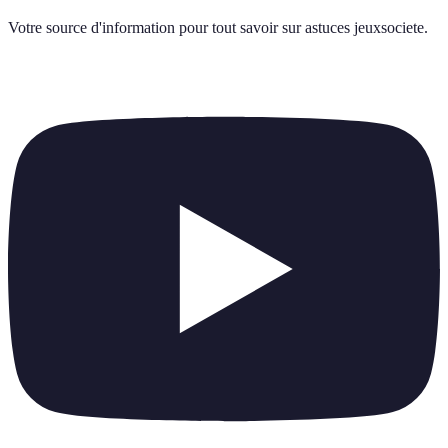
Votre source d'information pour tout savoir sur
astuces jeuxsociete
.