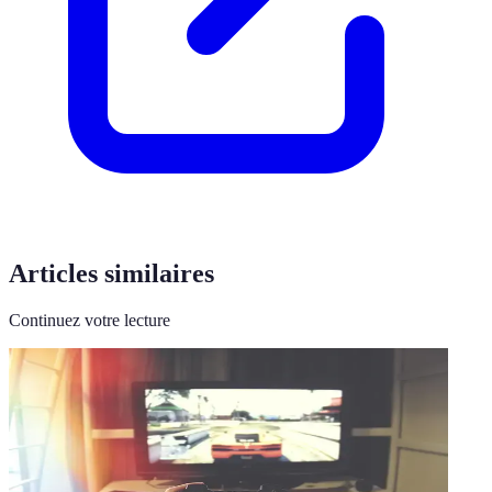
Articles similaires
Continuez votre lecture