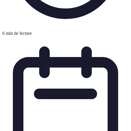
6 min de lecture