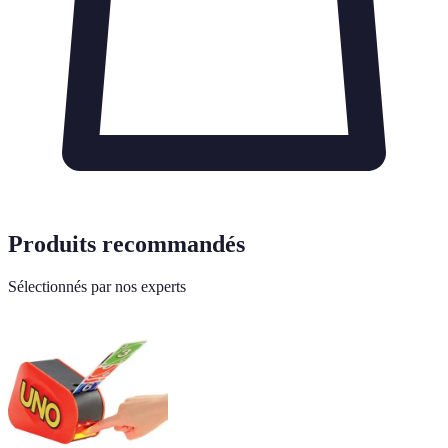
Produits recommandés
Sélectionnés par nos experts