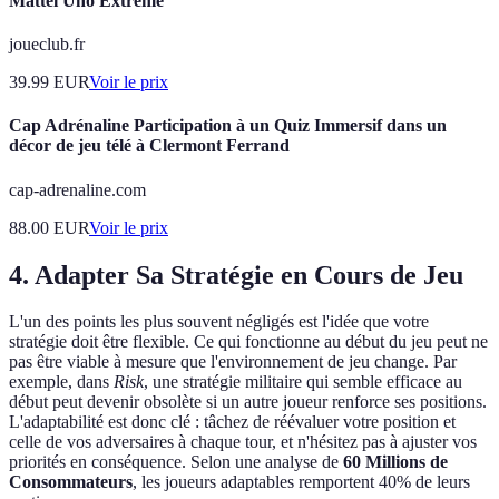
Mattel Uno Extreme
joueclub.fr
39.99
EUR
Voir le prix
Cap Adrénaline Participation à un Quiz Immersif dans un
décor de jeu télé à Clermont Ferrand
cap-adrenaline.com
88.00
EUR
Voir le prix
4. Adapter Sa Stratégie en Cours de Jeu
L'un des points les plus souvent négligés est l'idée que votre
stratégie doit être flexible. Ce qui fonctionne au début du jeu peut ne
pas être viable à mesure que l'environnement de jeu change. Par
exemple, dans
Risk
, une stratégie militaire qui semble efficace au
début peut devenir obsolète si un autre joueur renforce ses positions.
L'adaptabilité est donc clé : tâchez de réévaluer votre position et
celle de vos adversaires à chaque tour, et n'hésitez pas à ajuster vos
priorités en conséquence. Selon une analyse de
60 Millions de
Consommateurs
, les joueurs adaptables remportent 40% de leurs