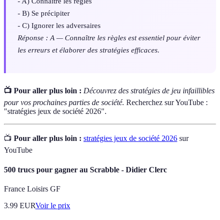
- A) Connaître les règles
- B) Se précipiter
- C) Ignorer les adversaires
Réponse : A — Connaître les règles est essentiel pour éviter
les erreurs et élaborer des stratégies efficaces.
📺 Pour aller plus loin :
Découvrez des stratégies de jeu infaillibles
pour vos prochaines parties de société.
Recherchez sur YouTube :
"stratégies jeux de société 2026".
📺
Pour aller plus loin :
stratégies jeux de société 2026
sur
YouTube
500 trucs pour gagner au Scrabble - Didier Clerc
France Loisirs GF
3.99
EUR
Voir le prix