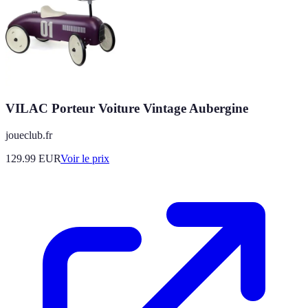
VILAC Porteur Voiture Vintage Aubergine
joueclub.fr
129.99
EUR
Voir le prix