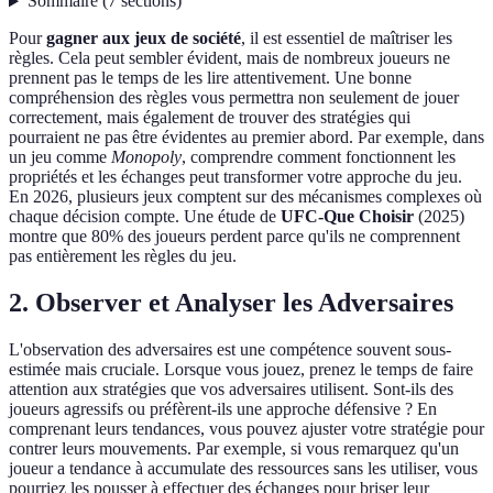
Sommaire
(
7
sections
)
Pour
gagner aux jeux de société
, il est essentiel de maîtriser les
règles. Cela peut sembler évident, mais de nombreux joueurs ne
prennent pas le temps de les lire attentivement. Une bonne
compréhension des règles vous permettra non seulement de jouer
correctement, mais également de trouver des stratégies qui
pourraient ne pas être évidentes au premier abord. Par exemple, dans
un jeu comme
Monopoly
, comprendre comment fonctionnent les
propriétés et les échanges peut transformer votre approche du jeu.
En 2026, plusieurs jeux comptent sur des mécanismes complexes où
chaque décision compte. Une étude de
UFC-Que Choisir
(2025)
montre que 80% des joueurs perdent parce qu'ils ne comprennent
pas entièrement les règles du jeu.
2. Observer et Analyser les Adversaires
L'observation des adversaires est une compétence souvent sous-
estimée mais cruciale. Lorsque vous jouez, prenez le temps de faire
attention aux stratégies que vos adversaires utilisent. Sont-ils des
joueurs agressifs ou préfèrent-ils une approche défensive ? En
comprenant leurs tendances, vous pouvez ajuster votre stratégie pour
contrer leurs mouvements. Par exemple, si vous remarquez qu'un
joueur a tendance à accumulate des ressources sans les utiliser, vous
pourriez les pousser à effectuer des échanges pour briser leur