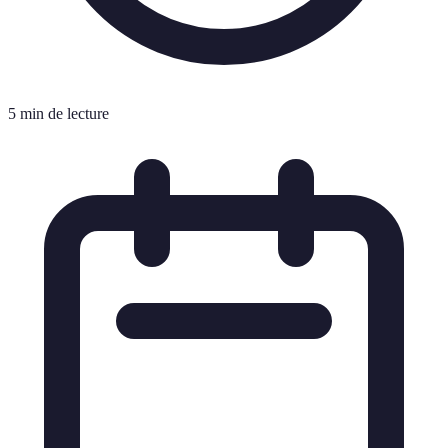
5 min de lecture