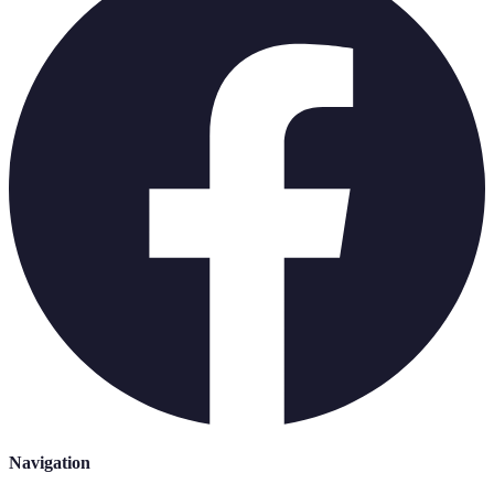
Navigation