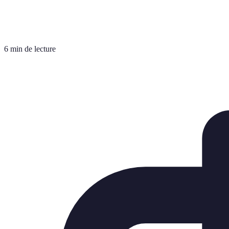
6 min de lecture