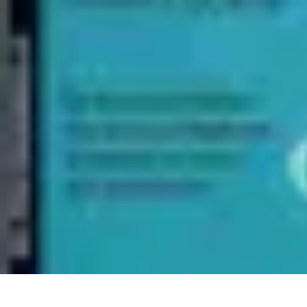
Astuces Jeux Société
Astuces et Stratégies
tutoriels
Stratégies de Jeu
Comparatifs
Jeux en Fam
Astuces Jeux Société