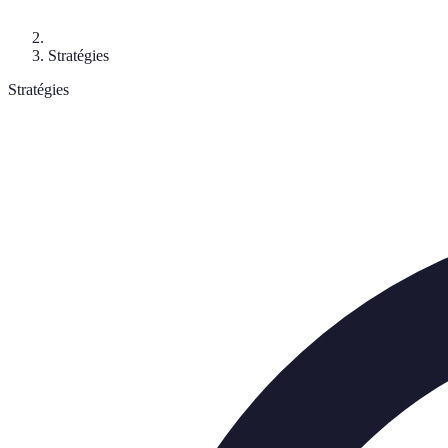
Stratégies
Stratégies