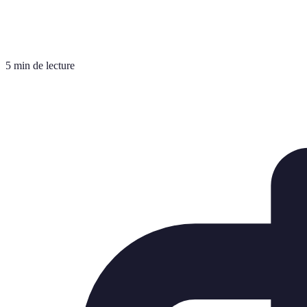
5 min de lecture