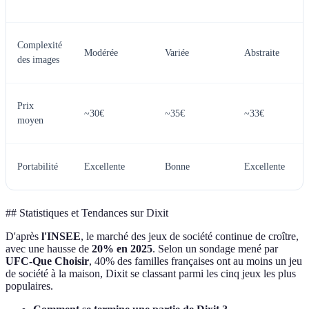
Complexité
Modérée
Variée
Abstraite
des images
Prix
~30€
~35€
~33€
moyen
Portabilité
Excellente
Bonne
Excellente
## Statistiques et Tendances sur Dixit
D'après
l'INSEE
, le marché des jeux de société continue de croître,
avec une hausse de
20% en 2025
. Selon un sondage mené par
UFC-Que Choisir
, 40% des familles françaises ont au moins un jeu
de société à la maison, Dixit se classant parmi les cinq jeux les plus
populaires.