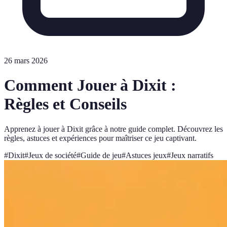
26 mars 2026
Comment Jouer à Dixit :
Règles et Conseils
Apprenez à jouer à Dixit grâce à notre guide complet. Découvrez les
règles, astuces et expériences pour maîtriser ce jeu captivant.
#
Dixit
#
Jeux de société
#
Guide de jeu
#
Astuces jeux
#
Jeux narratifs