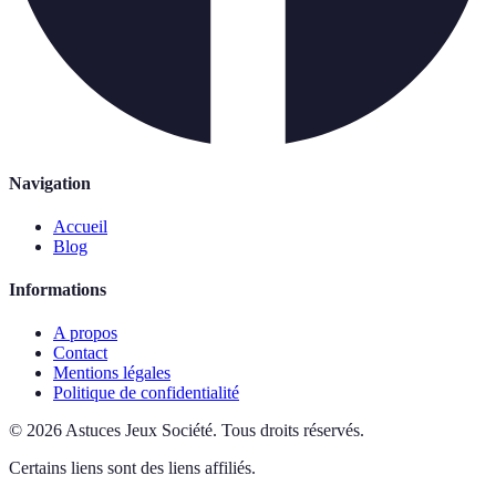
Navigation
Accueil
Blog
Informations
A propos
Contact
Mentions légales
Politique de confidentialité
©
2026
Astuces Jeux Société
.
Tous droits réservés.
Certains liens sont des liens affiliés.