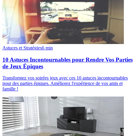
Astuces et Stratégies
6
min
10 Astuces Incontournables pour Rendre Vos Parties
de Jeux Épiques
Transformez vos soirées jeux avec ces 10 astuces incontournables
pour des parties épiques. Améliorez l'expérience de vos amis et
famille !