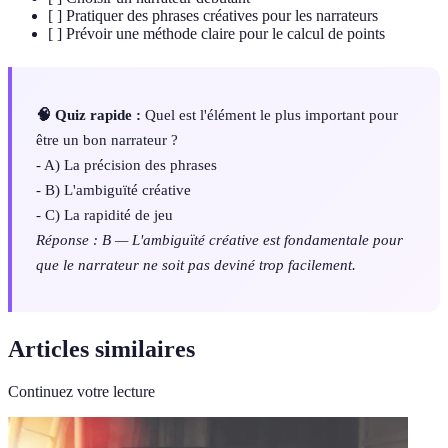
[ ] Pratiquer des phrases créatives pour les narrateurs
[ ] Prévoir une méthode claire pour le calcul de points
🧠 Quiz rapide :
Quel est l'élément le plus important pour
être un bon narrateur ?
- A) La précision des phrases
- B) L'ambiguïté créative
- C) La rapidité de jeu
Réponse : B — L'ambiguïté créative est fondamentale pour
que le narrateur ne soit pas deviné trop facilement.
Articles similaires
Continuez votre lecture