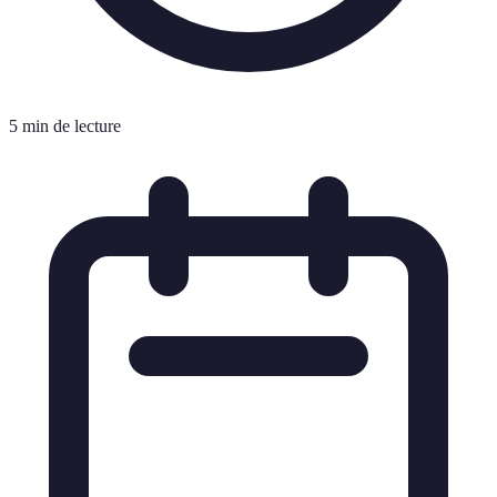
5 min de lecture