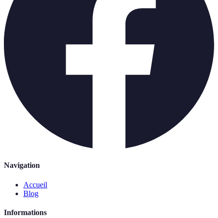
Navigation
Accueil
Blog
Informations