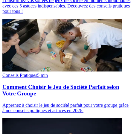
Transformez vos soirées de jeux de société en moments inoubliables
avec ces 5 astuces indispensables. Découvrez des conseils pratiques
pour tous !
Conseils Pratiques
5
min
Comment Choisir le Jeu de Société Parfait selon
Votre Groupe
Apprenez à choisir le jeu de société parfait pour votre groupe grâce
à nos conseils pratiques et astuces en 2026.