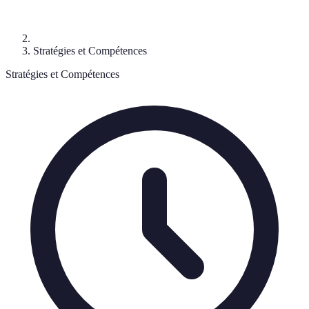
Stratégies et Compétences
Stratégies et Compétences