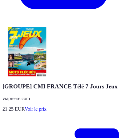
[GROUPE] CMI FRANCE Télé 7 Jours Jeux
viapresse.com
21.25
EUR
Voir le prix