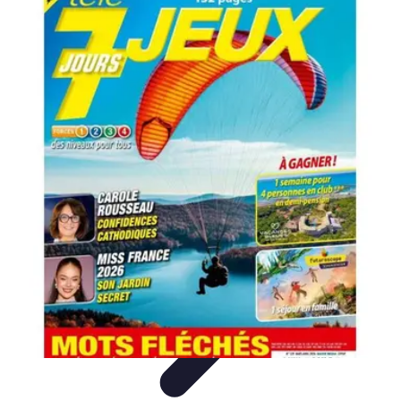
Astuces Jeux Société
Astuces et Stratégies
tutoriels
Stratégies de Jeu
Comparatifs
Jeux en
Famille
Astuces Jeux Société