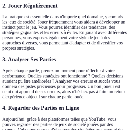
2.
Jouer Régulièrement
La pratique est essentielle dans n'importe quel domaine, y compris
les jeux de société. Jouer fréquemment vous aidera à développer un
instinct pour le jeu. Vous pourrez identifier des tendances, des
stratégies gagnantes et les erreurs à éviter. En jouant avec différentes
personnes, vous exposez également votre style de jeu à des
approches diverses, vous permettant d'adapter et de diversifier vos
propres stratégies.
3.
Analyser Ses Parties
Après chaque partie, prenez un moment pour réfléchir à votre
performance. Quelles stratégies ont fonctionné ? Quelles décisions
auraient pu être améliorées ? Analyser vos erreurs et succès vous
donnera des pistes précieuses pour progresser. Un bon joueur est
celui qui apprend de ses erreurs, alors n'hésitez pas à faire un retour
d'expérience objectif sur chaque partie jouée.
4.
Regarder des Parties en Ligne
Aujourd'hui, grâce à des plateformes telles que YouTube, vous
pouvez regarder des parties de jeux de société jouées par des
experts. Cela vous permet d'observer des stratégies avancées et de