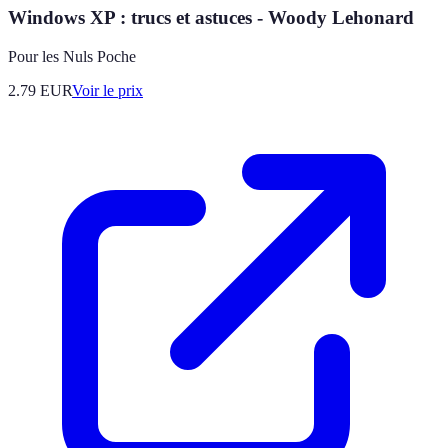
Windows XP : trucs et astuces - Woody Lehonard
Pour les Nuls Poche
2.79
EUR
Voir le prix