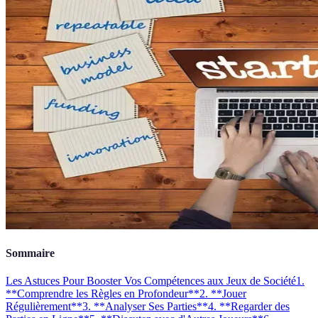
Sommaire
Les Astuces Pour Booster Vos Compétences aux Jeux de Société
1.
**Comprendre les Règles en Profondeur**
2. **Jouer
Régulièrement**
3. **Analyser Ses Parties**
4. **Regarder des