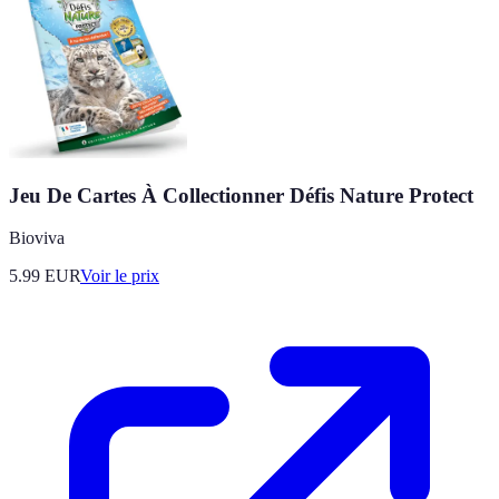
Jeu De Cartes À Collectionner Défis Nature Protect
Bioviva
5.99
EUR
Voir le prix