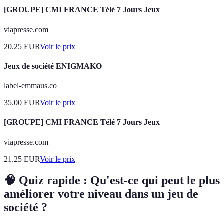
[GROUPE] CMI FRANCE Télé 7 Jours Jeux
viapresse.com
20.25
EUR
Voir le prix
Jeux de société ENIGMAKO
label-emmaus.co
35.00
EUR
Voir le prix
[GROUPE] CMI FRANCE Télé 7 Jours Jeux
viapresse.com
21.25
EUR
Voir le prix
🧠 Quiz rapide : Qu'est-ce qui peut le plus
améliorer votre niveau dans un jeu de
société ?