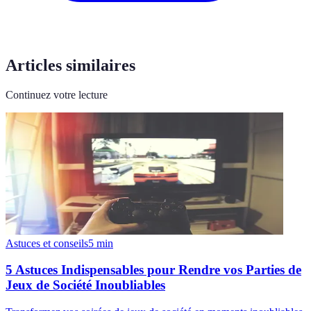
Articles similaires
Continuez votre lecture
Astuces et conseils
5
min
5 Astuces Indispensables pour Rendre vos Parties de
Jeux de Société Inoubliables