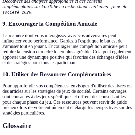
Découvrez des analyses approfondies et des conseils
supplémentaires sur YouTube en recherchant :
astuces jeux de
.
société 2026
9.
Encourager la Compétition Amicale
La manière dont vous interagissez avec vos adversaires peut
influencer votre performance. Gardez à l'esprit que le but est de
s'amuser tout en jouant. Encourager une compétition amicale peut
réduire la tension et rendre le jeu plus agréable. Cela peut également
apporter une dynamique positive qui favorise des échanges d'idées
et de stratégies pour tous les participants.
10.
Utiliser des Ressources Complémentaires
Pour approfondir vos compétences, envisagez d'utiliser des livres ou
des articles sur les stratégies de jeux de société. Certains ouvrages
sont consacrés à des jeux spécifiques et offrent des conseils utiles
pour chaque phase du jeu. Ces ressources peuvent servir de guide
précieux lors de votre entraînement et élargir les perspectives sur des
stratégies particulières.
Glossaire