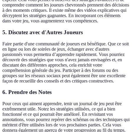
comprendre comment les joueurs chevronnés prennent des décisions
à des moments critiques. Il existe même des vidéos explicatives qui
décryptent les stratégies gagnantes. En incorporant ces éléments
dans votre jeu, vous augmenterez vos compétences.
5.
Discutez avec d'Autres Joueurs
Faire partie d'une communauté de joueurs est bénéfique. Que ce soit
en ligne ou lors de soirées de jeux, échanger avec d'autres
passionnés vous permettra d’apprendre rapidement. Vous pourriez
découvrir des stratégies que vous n'avez jamais envisagées et, en
discutant des différentes approches, cela enrichit votre
compréhension générale du jeu. Participer à des forums ou des
groupes sur les réseaux sociaux peut également être une excellente
façon de recueillir des conseils et des critiques constructives.
6.
Prendre des Notes
Pour ceux qui aiment apprendre, tenir un journal de jeu peut être
extrêmement utile. Notez les stratégies utilisées, ce qui a bien
fonctionné et ce qui pourrait être amélioré. En revisitant vos
annotations, vous pourrez repérer des schémas ou des techniques qui
méritent d'être utilisées lors de vos prochaines parties. Cela vous
donnera également un aperçu de votre progression au fil du temps.