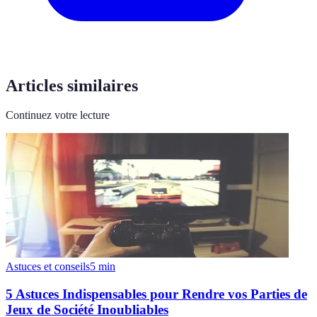
Articles similaires
Continuez votre lecture
Astuces et conseils
5
min
5 Astuces Indispensables pour Rendre vos Parties de
Jeux de Société Inoubliables