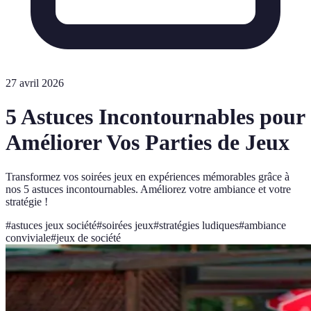
27 avril 2026
5 Astuces Incontournables pour
Améliorer Vos Parties de Jeux
Transformez vos soirées jeux en expériences mémorables grâce à
nos 5 astuces incontournables. Améliorez votre ambiance et votre
stratégie !
#
astuces jeux société
#
soirées jeux
#
stratégies ludiques
#
ambiance
conviviale
#
jeux de société