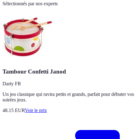
Sélectionnés par nos experts
Tambour Confetti Janod
Darty FR
Un jeu classique qui ravira petits et grands, parfait pour débuter vos
soirées jeux.
48.15
EUR
Voir le prix