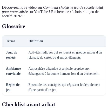
Découvrez notre video sur
Comment choisir le jeu de société idéal
pour votre soirée
sur YouTube ! Recherchez : "choisir un jeu de
société 2026".
Glossaire
Terme
Définition
Jeux de
Activités ludiques qui se jouent en groupe autour d'un
société
plateau, de cartes ou d'autres éléments.
Ambiance
Atmosphère détendue et amicale propice aux
conviviale
échanges et à la bonne humeur lors d'un événement.
Règles de
Ensemble des consignes qui régissent le déroulement
jeu
d'une partie d'un jeu.
Checklist avant achat