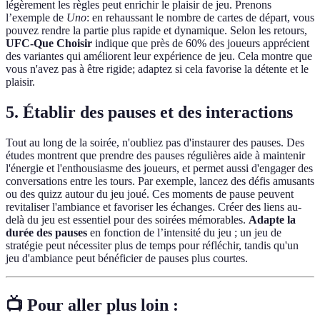
légèrement les règles peut enrichir le plaisir de jeu. Prenons
l’exemple de
Uno
: en rehaussant le nombre de cartes de départ, vous
pouvez rendre la partie plus rapide et dynamique. Selon les retours,
UFC-Que Choisir
indique que près de 60% des joueurs apprécient
des variantes qui améliorent leur expérience de jeu. Cela montre que
vous n'avez pas à être rigide; adaptez si cela favorise la détente et le
plaisir.
5. Établir des pauses et des interactions
Tout au long de la soirée, n'oubliez pas d'instaurer des pauses. Des
études montrent que prendre des pauses régulières aide à maintenir
l'énergie et l'enthousiasme des joueurs, et permet aussi d'engager des
conversations entre les tours. Par exemple, lancez des défis amusants
ou des quizz autour du jeu joué. Ces moments de pause peuvent
revitaliser l'ambiance et favoriser les échanges. Créer des liens au-
delà du jeu est essentiel pour des soirées mémorables.
Adapte la
durée des pauses
en fonction de l’intensité du jeu ; un jeu de
stratégie peut nécessiter plus de temps pour réfléchir, tandis qu'un
jeu d'ambiance peut bénéficier de pauses plus courtes.
📺 Pour aller plus loin :