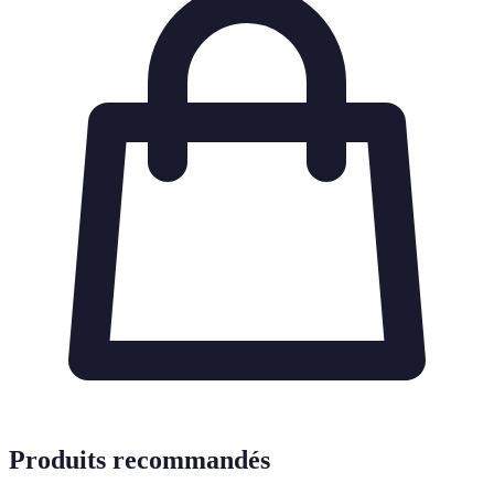
Produits recommandés