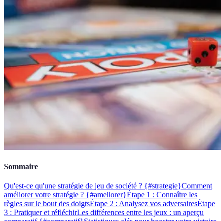
Sommaire
Qu'est-ce qu'une stratégie de jeu de société ? {#strategie}
Comment
améliorer votre stratégie ? {#ameliorer}
Étape 1 : Connaître les
règles sur le bout des doigts
Étape 2 : Analysez vos adversaires
Étape
3 : Pratiquer et réfléchir
Les différences entre les jeux : un aperçu