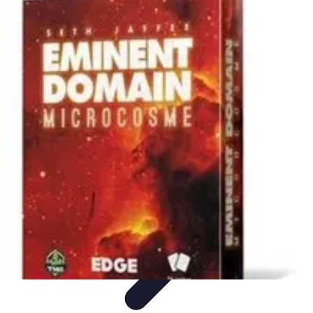
Astuces Jeux Société
Astuces et Stratégies
tutoriels
Stratégies de Jeu
Comparatifs
Jeux en
Famille
Astuces Jeux Société