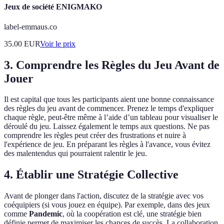
Jeux de société ENIGMAKO
label-emmaus.co
35.00
EUR
Voir le prix
3. Comprendre les Règles du Jeu Avant de
Jouer
Il est capital que tous les participants aient une bonne connaissance
des règles du jeu avant de commencer. Prenez le temps d'expliquer
chaque règle, peut-être même à l’aide d’un tableau pour visualiser le
déroulé du jeu. Laissez également le temps aux questions. Ne pas
comprendre les règles peut créer des frustrations et nuire à
l'expérience de jeu. En préparant les règles à l'avance, vous évitez
des malentendus qui pourraient ralentir le jeu.
4. Établir une Stratégie Collective
Avant de plonger dans l'action, discutez de la stratégie avec vos
coéquipiers (si vous jouez en équipe). Par exemple, dans des jeux
comme
Pandemic
, où la coopération est clé, une stratégie bien
définie permet de maximiser les chances de succès. La collaboration