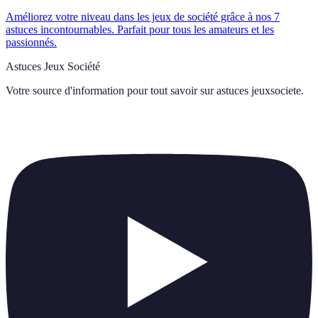
Améliorez votre niveau dans les jeux de société grâce à nos 7
astuces incontournables. Parfait pour tous les amateurs et les
passionnés.
Astuces Jeux Société
Votre source d'information pour tout savoir sur
astuces jeuxsociete
.