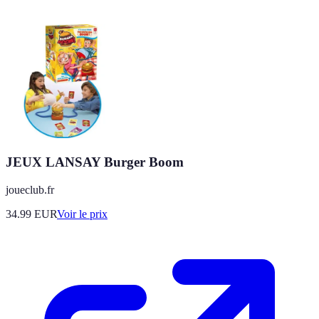
JEUX LANSAY Burger Boom
joueclub.fr
34.99
EUR
Voir le prix