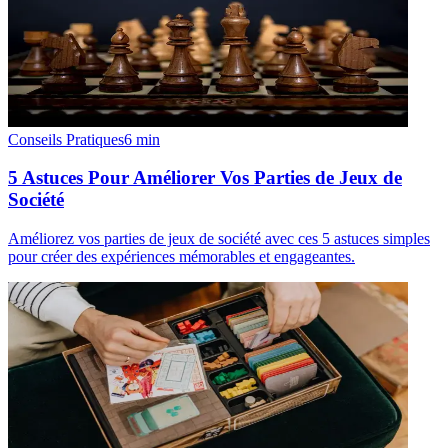
Conseils Pratiques
6
min
5 Astuces Pour Améliorer Vos Parties de Jeux de
Société
Améliorez vos parties de jeux de société avec ces 5 astuces simples
pour créer des expériences mémorables et engageantes.