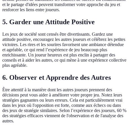
et le partage d'idées peuvent transformer votre approche du jeu et
renforcer les liens entre joueurs.
5. Garder une Attitude Positive
Les jeux de société sont censés être divertissants. Gardez une
attitude positive, encouragez les autres joueurs et célébrez les petites
victoires. Les rires et les sourires favorisent une ambiance détendue
et agréable, ce qui rend l’expérience de jeu beaucoup plus
enrichissante. Un joueur heureux est plus enclin à partager des
conseils et à aider les autres, ce qui mène à une expérience collective
plus agréable.
6. Observer et Apprendre des Autres
Être attentif à la manière dont les autres joueurs prennent des
décisions peut vous aider à améliorer votre propre jeu. Notez leurs
stratégies gagnantes ou leurs erreurs. Cela est particulièrement vrai
dans les jeux où l'opposition est forte, comme aux échecs ou dans
des jeux de stratégie similaires. Selon l’expérience des joueurs, 60 %
des stratégies efficaces viennent de l'observation et de l'analyse des
autres.