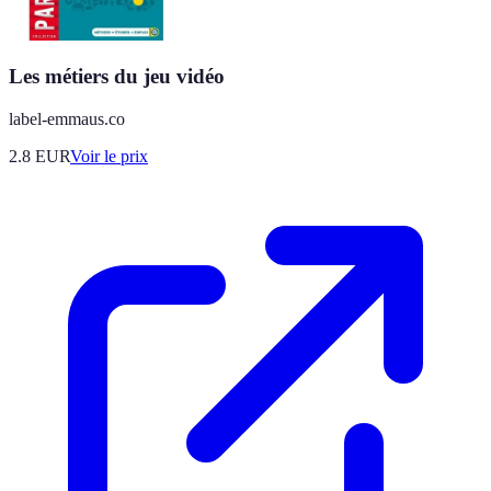
Les métiers du jeu vidéo
label-emmaus.co
2.8
EUR
Voir le prix