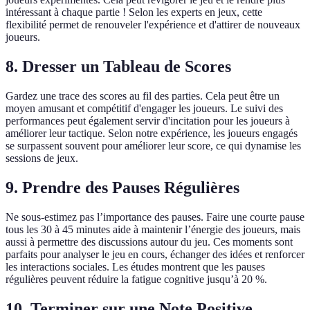
intéressant à chaque partie ! Selon les experts en jeux, cette
flexibilité permet de renouveler l'expérience et d'attirer de nouveaux
joueurs.
8. Dresser un Tableau de Scores
Gardez une trace des scores au fil des parties. Cela peut être un
moyen amusant et compétitif d'engager les joueurs. Le suivi des
performances peut également servir d'incitation pour les joueurs à
améliorer leur tactique. Selon notre expérience, les joueurs engagés
se surpassent souvent pour améliorer leur score, ce qui dynamise les
sessions de jeux.
9. Prendre des Pauses Régulières
Ne sous-estimez pas l’importance des pauses. Faire une courte pause
tous les 30 à 45 minutes aide à maintenir l’énergie des joueurs, mais
aussi à permettre des discussions autour du jeu. Ces moments sont
parfaits pour analyser le jeu en cours, échanger des idées et renforcer
les interactions sociales. Les études montrent que les pauses
régulières peuvent réduire la fatigue cognitive jusqu’à 20 %.
10. Terminer sur une Note Positive