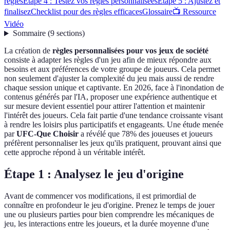
règles
Étape 4 : Testez vos règles personnalisées
Étape 5 : Ajustez et
finalisez
Checklist pour des règles efficaces
Glossaire
📺 Ressource
Vidéo
Sommaire
(
9
sections
)
La création de
règles personnalisées pour vos jeux de société
consiste à adapter les règles d'un jeu afin de mieux répondre aux
besoins et aux préférences de votre groupe de joueurs. Cela permet
non seulement d'ajuster la complexité du jeu mais aussi de rendre
chaque session unique et captivante. En 2026, face à l'inondation de
contenus générés par l'IA, proposer une expérience authentique et
sur mesure devient essentiel pour attirer l'attention et maintenir
l'intérêt des joueurs. Cela fait partie d'une tendance croissante visant
à rendre les loisirs plus participatifs et engageants. Une étude menée
par
UFC-Que Choisir
a révélé que 78% des joueuses et joueurs
préfèrent personnaliser les jeux qu'ils pratiquent, prouvant ainsi que
cette approche répond à un véritable intérêt.
Étape 1 : Analysez le jeu d'origine
Avant de commencer vos modifications, il est primordial de
connaître en profondeur le jeu d'origine. Prenez le temps de jouer
une ou plusieurs parties pour bien comprendre les mécaniques de
jeu, les interactions entre les joueurs, et la durée moyenne d'une