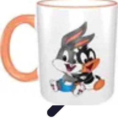
Astuces Jeux Société
Astuces et Stratégies
tutoriels
Stratégies de Jeu
Comparatifs
Jeux en
Famille
Astuces Jeux Société