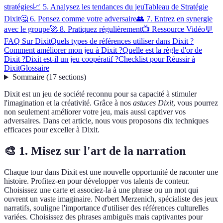
stratégies
📈 5. Analysez les tendances du jeu
Tableau de Stratégie
Dixit
🤔 6. Pensez comme votre adversaire
👥 7. Entrez en synergie
avec le groupe
🚀 8. Pratiquez régulièrement
📺 Ressource Vidéo
💬
FAQ Sur Dixit
Quels types de références utiliser dans Dixit ?
Comment améliorer mon jeu à Dixit ?
Quelle est la règle d'or de
Dixit ?
Dixit est-il un jeu coopératif ?
Checklist pour Réussir à
Dixit
Glossaire
Sommaire
(
17
sections
)
Dixit est un jeu de société reconnu pour sa capacité à stimuler
l'imagination et la créativité. Grâce à nos
astuces Dixit
, vous pourrez
non seulement améliorer votre jeu, mais aussi captiver vos
adversaires. Dans cet article, nous vous proposons dix techniques
efficaces pour exceller à Dixit.
🎨 1. Misez sur l'art de la narration
Chaque tour dans Dixit est une nouvelle opportunité de raconter une
histoire. Profitez-en pour développer vos talents de conteur.
Choisissez une carte et associez-la à une phrase ou un mot qui
ouvrent un vaste imaginaire. Norbert Merzenich, spécialiste des jeux
narratifs, souligne l'importance d'utiliser des références culturelles
variées. Choisissez des phrases ambiguës mais captivantes pour