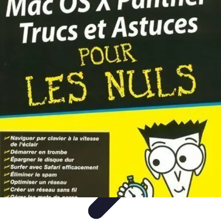
Astuces Jeux Société
Astuces et Stratégies
tutoriels
Stratégies de Jeu
Comparatifs
Jeux en
Famille
Astuces Jeux Société