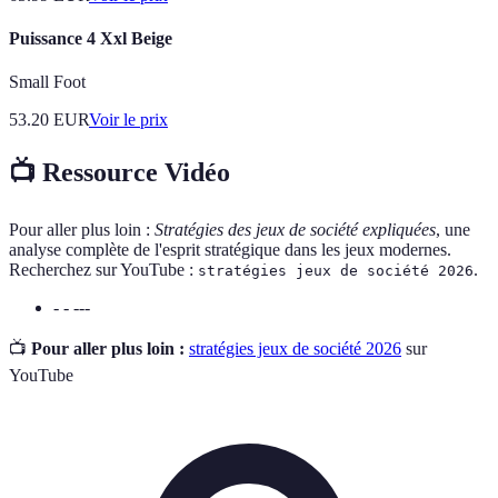
Puissance 4 Xxl Beige
Small Foot
53.20
EUR
Voir le prix
📺 Ressource Vidéo
Pour aller plus loin :
Stratégies des jeux de société expliquées
, une
analyse complète de l'esprit stratégique dans les jeux modernes.
Recherchez sur YouTube :
.
stratégies jeux de société 2026
- - ---
📺
Pour aller plus loin :
stratégies jeux de société 2026
sur
YouTube