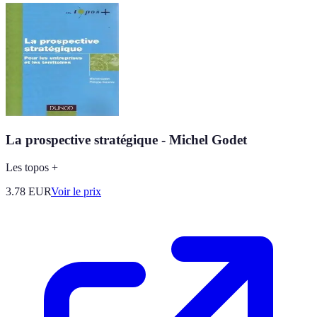
La prospective stratégique - Michel Godet
Les topos +
3.78
EUR
Voir le prix