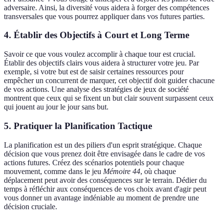
adversaire. Ainsi, la diversité vous aidera à forger des compétences
transversales que vous pourrez appliquer dans vos futures parties.
4. Établir des Objectifs à Court et Long Terme
Savoir ce que vous voulez accomplir à chaque tour est crucial.
Établir des objectifs clairs vous aidera à structurer votre jeu. Par
exemple, si votre but est de saisir certaines ressources pour
empêcher un concurrent de marquer, cet objectif doit guider chacune
de vos actions. Une analyse des stratégies de jeux de société
montrent que ceux qui se fixent un but clair souvent surpassent ceux
qui jouent au jour le jour sans but.
5. Pratiquer la Planification Tactique
La planification est un des piliers d'un esprit stratégique. Chaque
décision que vous prenez doit être envisagée dans le cadre de vos
actions futures. Créez des scénarios potentiels pour chaque
mouvement, comme dans le jeu
Mémoire 44
, où chaque
déplacement peut avoir des conséquences sur le terrain. Dédier du
temps à réfléchir aux conséquences de vos choix avant d'agir peut
vous donner un avantage indéniable au moment de prendre une
décision cruciale.