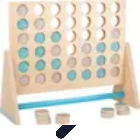
Astuces Jeux Société
Astuces et Stratégies
tutoriels
Stratégies de Jeu
Comparatifs
Jeux en
Famille
Astuces Jeux Société