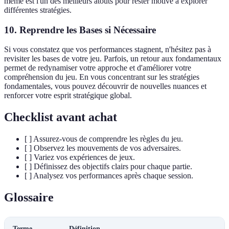
même est l'un des meilleurs atouts pour rester motivé à explorer
différentes stratégies.
10. Reprendre les Bases si Nécessaire
Si vous constatez que vos performances stagnent, n'hésitez pas à
revisiter les bases de votre jeu. Parfois, un retour aux fondamentaux
permet de redynamiser votre approche et d'améliorer votre
compréhension du jeu. En vous concentrant sur les stratégies
fondamentales, vous pouvez découvrir de nouvelles nuances et
renforcer votre esprit stratégique global.
Checklist avant achat
[ ] Assurez-vous de comprendre les règles du jeu.
[ ] Observez les mouvements de vos adversaires.
[ ] Variez vos expériences de jeux.
[ ] Définissez des objectifs clairs pour chaque partie.
[ ] Analysez vos performances après chaque session.
Glossaire
Terme
Définition