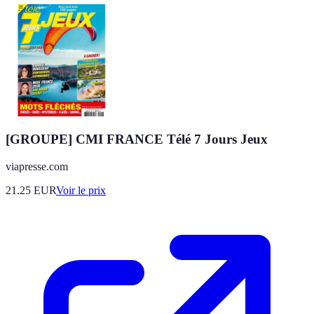
[GROUPE] CMI FRANCE Télé 7 Jours Jeux
viapresse.com
21.25
EUR
Voir le prix