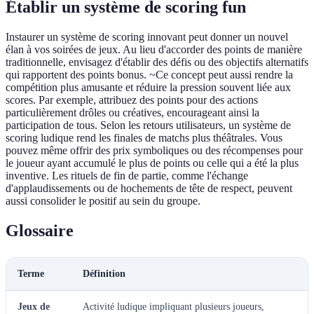
Établir un système de scoring fun
Instaurer un système de scoring innovant peut donner un nouvel
élan à vos soirées de jeux. Au lieu d'accorder des points de manière
traditionnelle, envisagez d'établir des défis ou des objectifs alternatifs
qui rapportent des points bonus. ~Ce concept peut aussi rendre la
compétition plus amusante et réduire la pression souvent liée aux
scores. Par exemple, attribuez des points pour des actions
particulièrement drôles ou créatives, encourageant ainsi la
participation de tous. Selon les retours utilisateurs, un système de
scoring ludique rend les finales de matchs plus théâtrales. Vous
pouvez même offrir des prix symboliques ou des récompenses pour
le joueur ayant accumulé le plus de points ou celle qui a été la plus
inventive. Les rituels de fin de partie, comme l'échange
d'applaudissements ou de hochements de tête de respect, peuvent
aussi consolider le positif au sein du groupe.
Glossaire
Terme
Définition
Jeux de
Activité ludique impliquant plusieurs joueurs,