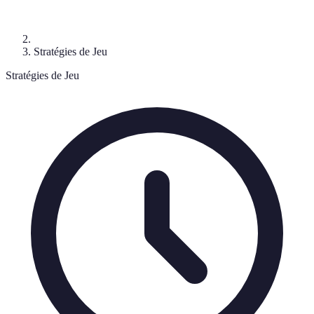
Stratégies de Jeu
Stratégies de Jeu