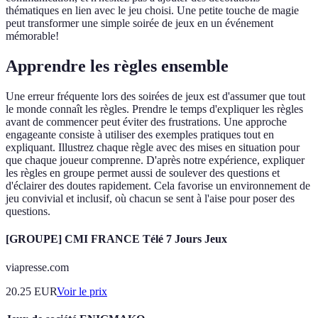
thématiques en lien avec le jeu choisi. Une petite touche de magie
peut transformer une simple soirée de jeux en un événement
mémorable!
Apprendre les règles ensemble
Une erreur fréquente lors des soirées de jeux est d'assumer que tout
le monde connaît les règles. Prendre le temps d'expliquer les règles
avant de commencer peut éviter des frustrations. Une approche
engageante consiste à utiliser des exemples pratiques tout en
expliquant. Illustrez chaque règle avec des mises en situation pour
que chaque joueur comprenne. D'après notre expérience, expliquer
les règles en groupe permet aussi de soulever des questions et
d'éclairer des doutes rapidement. Cela favorise un environnement de
jeu convivial et inclusif, où chacun se sent à l'aise pour poser des
questions.
[GROUPE] CMI FRANCE Télé 7 Jours Jeux
viapresse.com
20.25
EUR
Voir le prix