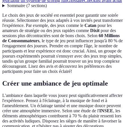
jeu
Établir un système de scoring fun
Glossaire
Checklist avant achat
Sommaire
(
7
sections
)
Le choix des jeux de société est essentiel pour garantir une soirée
réussie. Sélectionner des jeux adaptés à vos invités peut transformer
l'expérience. Par exemple, des jeux comme le
Catan
pour les
amateurs de stratégie ou des jeux rapides comme
Dixit
pour des
sessions plus décontractées sont de bons choix. Selon
60 Millions
de Consommateurs
, le type de jeu peut influencer jusqu'à 80 % de
l'engagement des joueurs. Prendre en compte l'âge, le nombre de
participants et leur expérience est donc crucial. Ainsi, un groupe de
joueurs expérimentés pourrait s'ennuyer avec des jeux trop simples,
tandis qu'un groupe familial pourrait trouver un jeu trop complexe
décourageant. Lisez des avis et découvrez les préférences des
participants pour faire un choix éclairé!
Créer une ambiance de jeu optimale
L'ambiance dans laquelle vous jouez peut significativement affecter
l'expérience. Pensez à l'éclairage, à la musique de fond et à
l'ameublement. Un éclairage tamisé et une musique douce peuvent
créer une atmosphère immersive. Selon une étude de l'
INSEE
, les
éléments atmosphériques contribuent à 70 % du plaisir ressenti lors
des activités ludiques. Disposez les sièges de manière à favoriser la
communication, et n'hésitez pas à ajouter des décorations