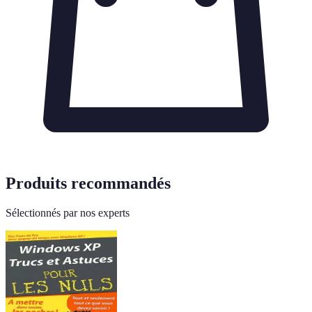
Produits recommandés
Sélectionnés par nos experts