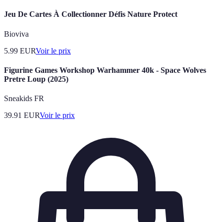
Jeu De Cartes À Collectionner Défis Nature Protect
Bioviva
5.99
EUR
Voir le prix
Figurine Games Workshop Warhammer 40k - Space Wolves
Pretre Loup (2025)
Sneakids FR
39.91
EUR
Voir le prix