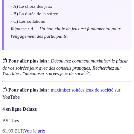
- A) Le choix des jeux
- B) La durée de la soirée
- C) Les collations
Réponse : A — Un bon choix de jeux est fondamental pour
l'engagement des participants.
📺 Pour aller plus loin :
Découvrez comment maximiser le plaisir
de vos soirées jeux avec des conseils pratiques. Recherchez sur
YouTube : "maximiser soirées jeux de société".
📺
Pour aller plus loin :
maximiser soirées jeux de société
sur
YouTube
4 en ligne Deluxe
BS Toys
61.99
EUR
Voir le prix