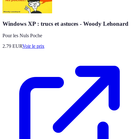
Windows XP : trucs et astuces - Woody Lehonard
Pour les Nuls Poche
2.79
EUR
Voir le prix