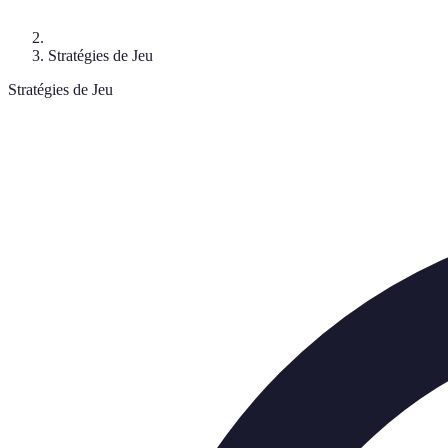
Stratégies de Jeu
Stratégies de Jeu