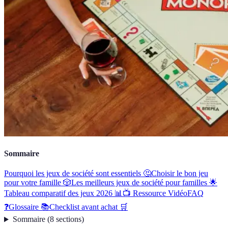
Sommaire
Pourquoi les jeux de société sont essentiels 🤔
Choisir le bon jeu
pour votre famille 🎲
Les meilleurs jeux de société pour familles 🌟
Tableau comparatif des jeux 2026 📊
📺 Ressource Vidéo
FAQ
❓
Glossaire 📚
Checklist avant achat 🛒
Sommaire
(
8
sections
)