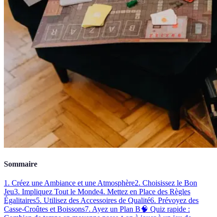
Sommaire
1. Créez une Ambiance et une Atmosphère
2. Choisissez le Bon
Jeu
3. Impliquez Tout le Monde
4. Mettez en Place des Règles
Égalitaires
5. Utilisez des Accessoires de Qualité
6. Prévoyez des
Casse-Croûtes et Boissons
7. Ayez un Plan B
🧠 Quiz rapide :