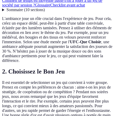
Combien de temps en moyenne passe-t-on à jouer à un jeu de
société par session ?
Glossaire
Checklist avant achat
Sommaire
(
10
sections
)
L'ambiance joue un rôle crucial dans l'expérience de jeu. Pour cela,
créez un espace dédié, peut-être à partir d'une table conviviale,
éclairée par des lumières tamisées. Pensez à utiliser des éléments de
décoration en lien avec le thème du jeu. Par exemple, pour un jeu
médiéval, des bougies et des tissus en velours peuvent renforcer
l'immersion. Selon une étude menée par l'
UFC-Que Choisir
, une
ambiance adéquate pourrait augmenter la satisfaction des joueurs de
30 %. N’hésitez pas à jouer de la musique douce ou des sons
d'ambiance pertinents pour le jeu, ce qui peut vraiment faire la
différence.
2. Choisissez le Bon Jeu
Il est essentiel de selectionner un jeu qui convient à votre groupe.
Prenez en compte les préférences de chacun : aime-t-on les jeux de
stratégie, de coopération ou de compétition ? Pendant nos soirées
jeux, nous avons remarqué que les jeux d'équipe favorisent
l'interaction et le rire. Par exemple, certains jeux peuvent être plus
longs, ce qui convient mieux à des amateurs passionnés. Pour
d'autres, un jeu rapide permet de garder l'énergie et l'enthousiasme.
Une bonne règle d'or est d'avoir plusieurs options à portée de main,