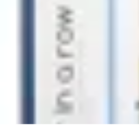
Astuces Jeux Société
Astuces et Stratégies
tutoriels
Stratégies de Jeu
Comparatifs
Jeux en Fam
Astuces Jeux Société