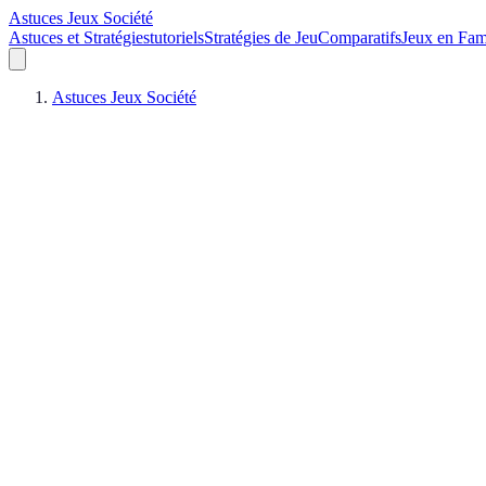
Astuces Jeux Société
Astuces et Stratégies
tutoriels
Stratégies de Jeu
Comparatifs
Jeux en Fam
Astuces Jeux Société