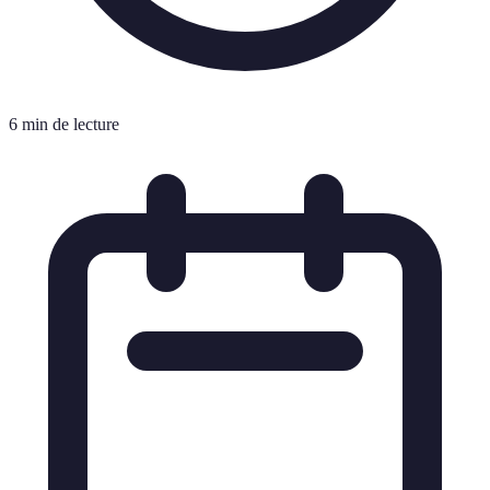
6 min de lecture