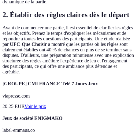
dynamique de la partie.
2. Établir des règles claires dès le départ
Avant de commencer une partie, il est essentiel de clarifier les règles
et les objectifs. Prenez le temps d'expliquer les mécanismes et de
répondre à toutes les questions des participants. Une étude réalisée
par
UFC-Que Choisir
a montré que les parties où les règles sont
clairement établies ont 40 % de chances en plus de se terminer sans
disputes. D'ailleurs, une préparation minutieuse avec une explication
structurée des règles améliore l'expérience de jeu et l'engagement
des participants, ce qui offre une ambiance plus détendue et
agréable.
[GROUPE] CMI FRANCE Télé 7 Jours Jeux
viapresse.com
20.25
EUR
Voir le prix
Jeux de société ENIGMAKO
label-emmaus.co