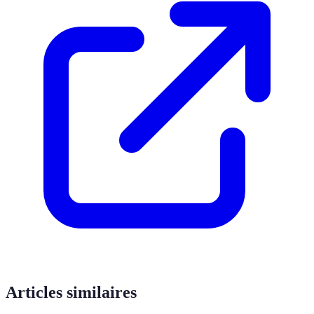
Articles similaires