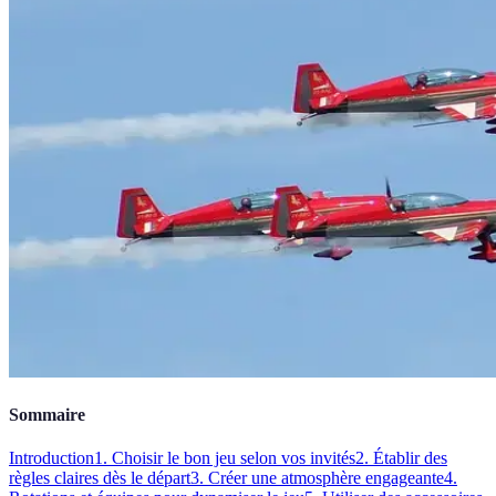
Sommaire
Introduction
1. Choisir le bon jeu selon vos invités
2. Établir des
règles claires dès le départ
3. Créer une atmosphère engageante
4.