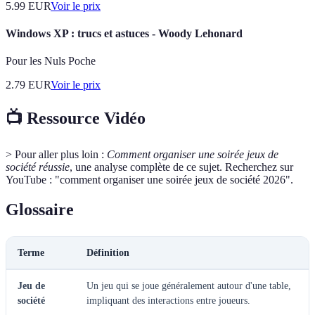
5.99
EUR
Voir le prix
Windows XP : trucs et astuces - Woody Lehonard
Pour les Nuls Poche
2.79
EUR
Voir le prix
📺 Ressource Vidéo
> Pour aller plus loin :
Comment organiser une soirée jeux de
société réussie
, une analyse complète de ce sujet. Recherchez sur
YouTube : "comment organiser une soirée jeux de société 2026".
Glossaire
Terme
Définition
Jeu de
Un jeu qui se joue généralement autour d'une table,
société
impliquant des interactions entre joueurs.