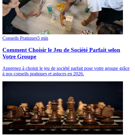
Conseils Pratiques
5
min
Comment Choisir le Jeu de Société Parfait selon
Votre Groupe
Apprenez à choisir le jeu de société parfait pour votre groupe grâce
à nos conseils pratiques et astuces en 2026.