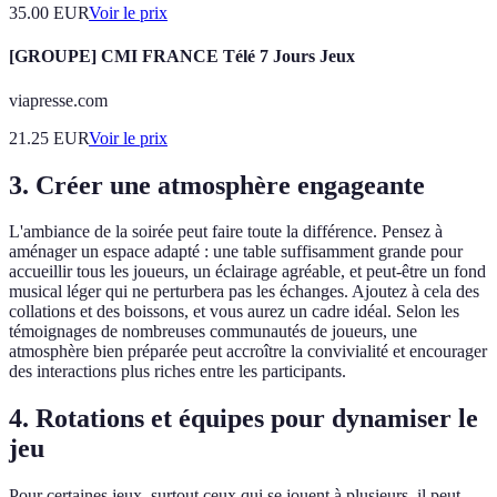
35.00
EUR
Voir le prix
[GROUPE] CMI FRANCE Télé 7 Jours Jeux
viapresse.com
21.25
EUR
Voir le prix
3. Créer une atmosphère engageante
L'ambiance de la soirée peut faire toute la différence. Pensez à
aménager un espace adapté : une table suffisamment grande pour
accueillir tous les joueurs, un éclairage agréable, et peut-être un fond
musical léger qui ne perturbera pas les échanges. Ajoutez à cela des
collations et des boissons, et vous aurez un cadre idéal. Selon les
témoignages de nombreuses communautés de joueurs, une
atmosphère bien préparée peut accroître la convivialité et encourager
des interactions plus riches entre les participants.
4. Rotations et équipes pour dynamiser le
jeu
Pour certaines jeux, surtout ceux qui se jouent à plusieurs, il peut