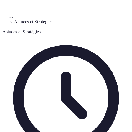
Astuces et Stratégies
Astuces et Stratégies