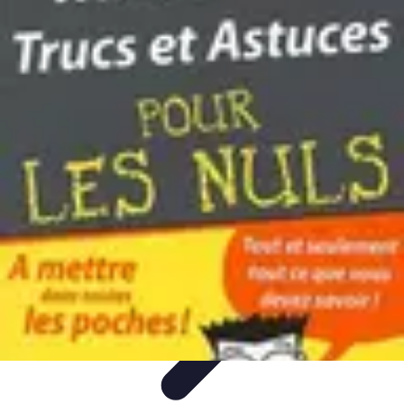
Astuces Jeux Société
Astuces et Stratégies
tutoriels
Stratégies de Jeu
Comparatifs
Jeux en
Famille
Astuces Jeux Société