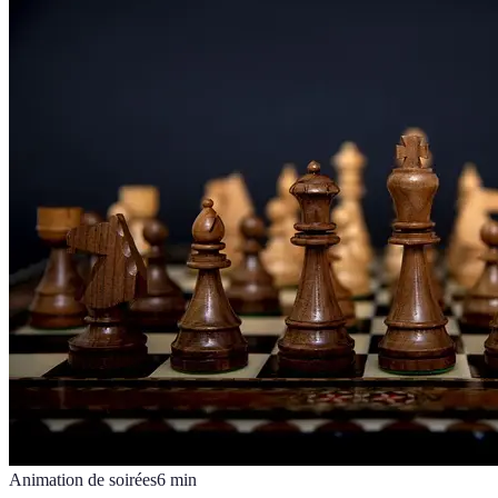
Animation de soirées
6
min