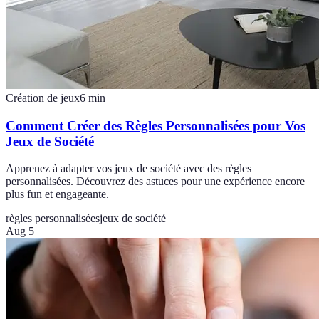
Création de jeux
6
min
Comment Créer des Règles Personnalisées pour Vos
Jeux de Société
Apprenez à adapter vos jeux de société avec des règles
personnalisées. Découvrez des astuces pour une expérience encore
plus fun et engageante.
règles personnalisées
jeux de société
Aug 5