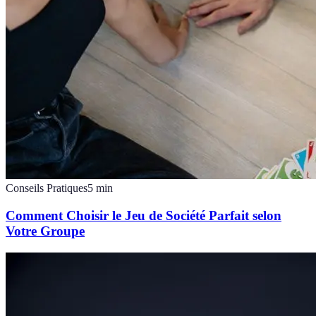
Conseils Pratiques
5
min
Comment Choisir le Jeu de Société Parfait selon
Votre Groupe