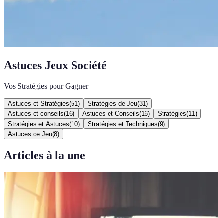
Astuces Jeux Société
Vos Stratégies pour Gagner
Astuces et Stratégies
(
51
)
Stratégies de Jeu
(
31
)
Astuces et conseils
(
16
)
Astuces et Conseils
(
16
)
Stratégies
(
11
)
Stratégies et Astuces
(
10
)
Stratégies et Techniques
(
9
)
Astuces de Jeu
(
8
)
Articles à la une