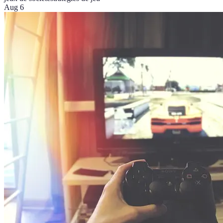
Aug 6