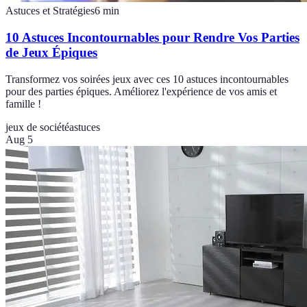
Astuces et Stratégies
6
min
10 Astuces Incontournables pour Rendre Vos Parties
de Jeux Épiques
Transformez vos soirées jeux avec ces 10 astuces incontournables
pour des parties épiques. Améliorez l'expérience de vos amis et
famille !
jeux de société
astuces
Aug 5