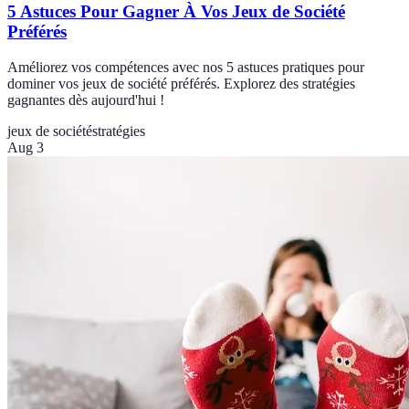
5 Astuces Pour Gagner À Vos Jeux de Société
Préférés
Améliorez vos compétences avec nos 5 astuces pratiques pour
dominer vos jeux de société préférés. Explorez des stratégies
gagnantes dès aujourd'hui !
jeux de société
stratégies
Aug 3