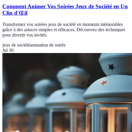
Comment Animer Vos Soirées Jeux de Société en Un
Clin d'Œil
Transformez vos soirées jeux de société en moments mémorables
grâce à des astuces simples et efficaces. Découvrez des techniques
pour divertir vos invités.
jeux de société
animation de soirée
Jul 30