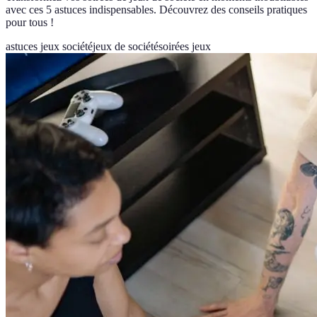
avec ces 5 astuces indispensables. Découvrez des conseils pratiques
pour tous !
astuces jeux société
jeux de société
soirées jeux