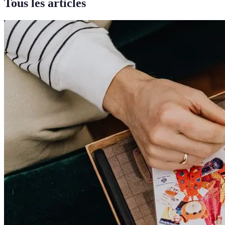
Tous les articles