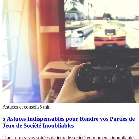
Astuces et conseils
5
min
5 Astuces Indispensables pour Rendre vos Parties de
Jeux de Société Inoubliables
Transformez vos soirées de jeux de société en moments inoubliables