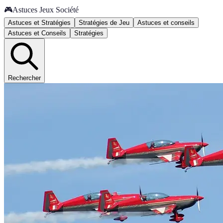
🎮
Astuces Jeux Société
Astuces et Stratégies
Stratégies de Jeu
Astuces et conseils
Astuces et Conseils
Stratégies
Rechercher