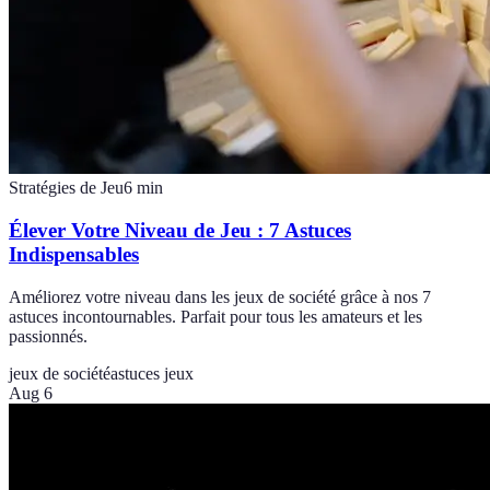
Stratégies de Jeu
6
min
Élever Votre Niveau de Jeu : 7 Astuces
Indispensables
Améliorez votre niveau dans les jeux de société grâce à nos 7
astuces incontournables. Parfait pour tous les amateurs et les
passionnés.
jeux de société
astuces jeux
Aug 6