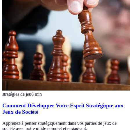
stratégies de jeu
6
min
Comment Développer Votre Esprit Stratégique aux
Jeux de Société
Apprenez à penser stratégiquement dans vos parties de jeux de
société avec notre guide complet et engageant.