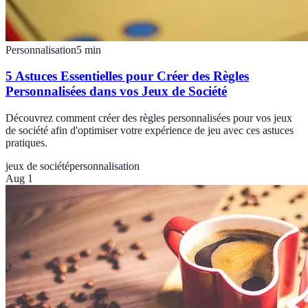
Personnalisation
5
min
5 Astuces Essentielles pour Créer des Règles
Personnalisées dans vos Jeux de Société
Découvrez comment créer des règles personnalisées pour vos jeux
de société afin d'optimiser votre expérience de jeu avec ces astuces
pratiques.
jeux de société
personnalisation
Aug 1