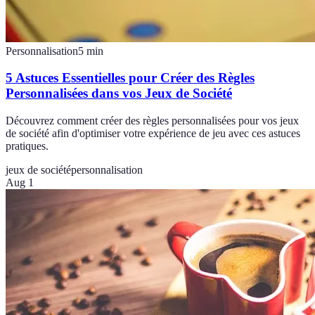
Personnalisation
5
min
5 Astuces Essentielles pour Créer des Règles
Personnalisées dans vos Jeux de Société
Découvrez comment créer des règles personnalisées pour vos jeux
de société afin d'optimiser votre expérience de jeu avec ces astuces
pratiques.
jeux de société
personnalisation
Aug 1