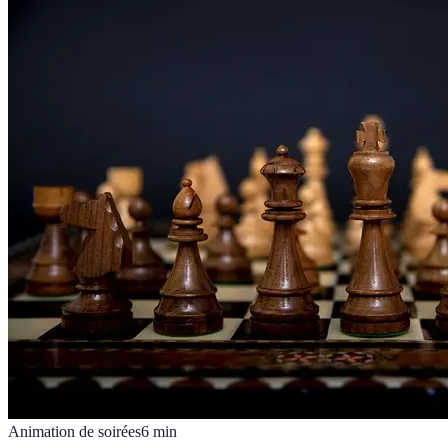
Animation de soirées
6
min