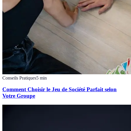
Conseils Pratiques
5
min
Comment Choisir le Jeu de Société Parfait selon
Votre Groupe