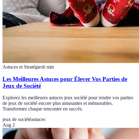
Astuces et Stratégies
6
min
Les Meilleures Astuces pour Élever Vos Parties de
Jeux de Société
Explorez les meilleures astuces jeux société pour rendre vos parties
de jeux de société encore plus amusantes et mémorables.
Transformez chaque rencontre en succès.
jeux de société
astuces
Aug 2