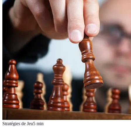
Stratégies de Jeu
5
min