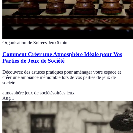
Organisation de Soirées Jeux
6
min
Comment Créer une Atmosphère Idéale pour Vos
Parties de Jeux de Société
Découvrez des astuces pratiques pour aménager votre espace et
créer une ambiance mémorable lors de vos parties de jeux de
société.
atmosphère jeux de société
soirées jeux
Aug 1