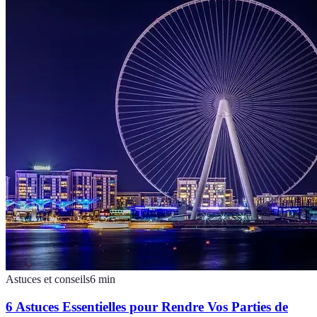
Astuces et conseils
6
min
6 Astuces Essentielles pour Rendre Vos Parties de