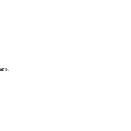
ante.