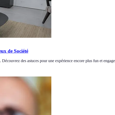
ux de Société
s. Découvrez des astuces pour une expérience encore plus fun et engage