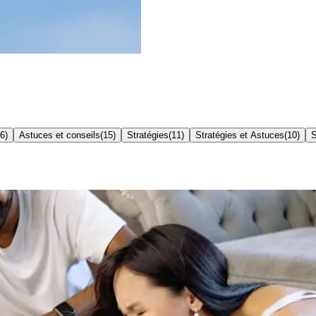
6
)
Astuces et conseils
(
15
)
Stratégies
(
11
)
Stratégies et Astuces
(
10
)
S