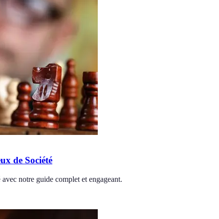
ux de Société
é avec notre guide complet et engageant.