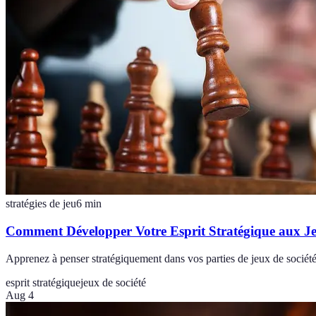
stratégies de jeu
6
min
Comment Développer Votre Esprit Stratégique aux Je
Apprenez à penser stratégiquement dans vos parties de jeux de sociét
esprit stratégique
jeux de société
Aug 4