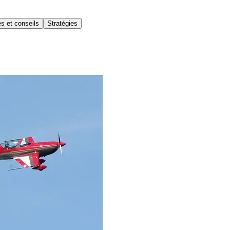
s et conseils
Stratégies