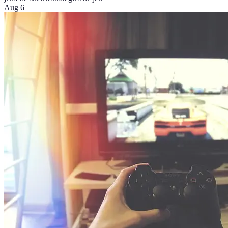
Aug 6