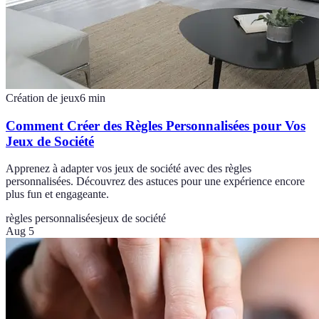
Création de jeux
6
min
Comment Créer des Règles Personnalisées pour Vos
Jeux de Société
Apprenez à adapter vos jeux de société avec des règles
personnalisées. Découvrez des astuces pour une expérience encore
plus fun et engageante.
règles personnalisées
jeux de société
Aug 5