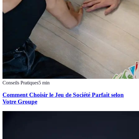
Conseils Pratiques
5
min
Comment Choisir le Jeu de Société Parfait selon
Votre Groupe