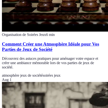
Organisation de Soirées Jeux
6
min
Comment Créer une Atmosphère Idéale pour Vos
Parties de Jeux de Société
Découvrez des astuces pratiques pour aménager votre espace et
créer une ambiance mémorable lors de vos parties de jeux de
société.
atmosphère jeux de société
soirées jeux
Aug 1