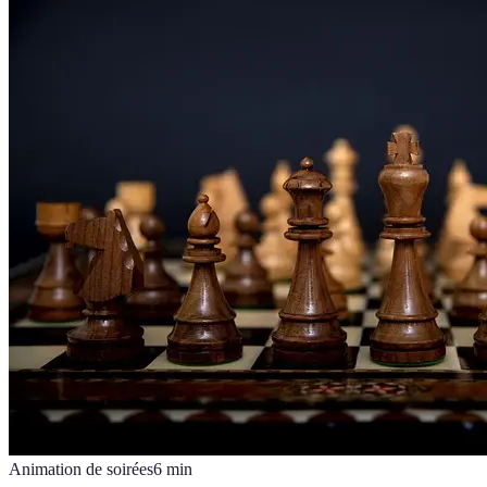
Animation de soirées
6
min