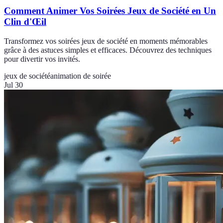
Comment Animer Vos Soirées Jeux de Société en Un
Clin d'Œil
Transformez vos soirées jeux de société en moments mémorables
grâce à des astuces simples et efficaces. Découvrez des techniques
pour divertir vos invités.
jeux de société
animation de soirée
Jul 30