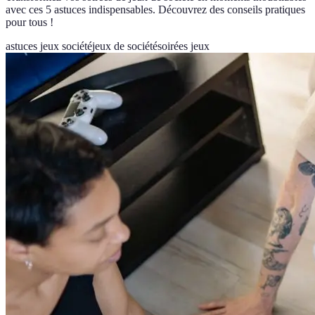
avec ces 5 astuces indispensables. Découvrez des conseils pratiques
pour tous !
astuces jeux société
jeux de société
soirées jeux