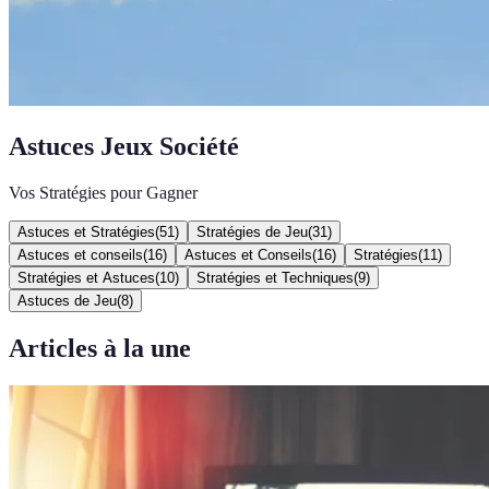
Astuces Jeux Société
Vos Stratégies pour Gagner
Astuces et Stratégies
(
51
)
Stratégies de Jeu
(
31
)
Astuces et conseils
(
16
)
Astuces et Conseils
(
16
)
Stratégies
(
11
)
Stratégies et Astuces
(
10
)
Stratégies et Techniques
(
9
)
Astuces de Jeu
(
8
)
Articles à la une