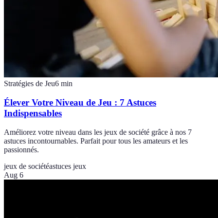
Stratégies de Jeu
6
min
Élever Votre Niveau de Jeu : 7 Astuces
Indispensables
Améliorez votre niveau dans les jeux de société grâce à nos 7
astuces incontournables. Parfait pour tous les amateurs et les
passionnés.
jeux de société
astuces jeux
Aug 6