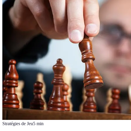
Stratégies de Jeu
5
min