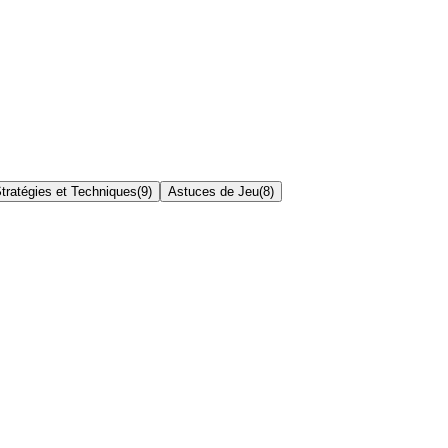
tratégies et Techniques
(
9
)
Astuces de Jeu
(
8
)