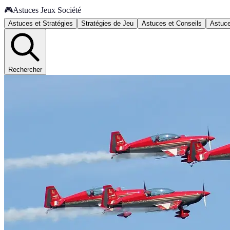
🎮
Astuces Jeux Société
Astuces et Stratégies
Stratégies de Jeu
Astuces et Conseils
Astuce
Rechercher