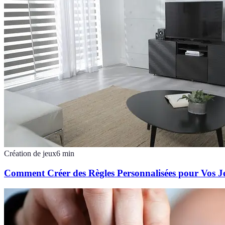
Création de jeux
6
min
Comment Créer des Règles Personnalisées pour Vos Je