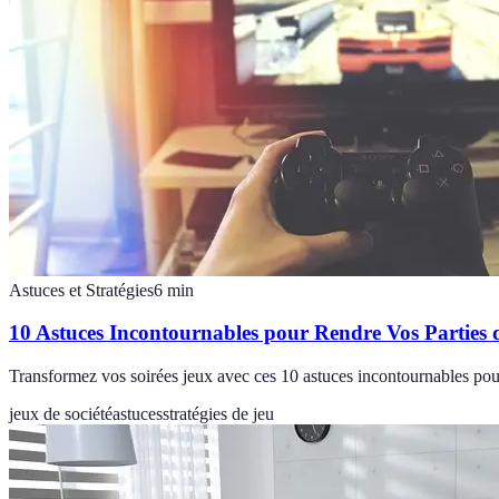
Astuces et Stratégies
6
min
10 Astuces Incontournables pour Rendre Vos Parties 
Transformez vos soirées jeux avec ces 10 astuces incontournables pour
jeux de société
astuces
stratégies de jeu