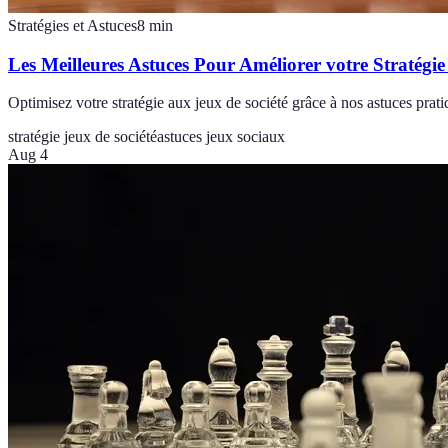
Stratégies et Astuces
8
min
Les Meilleures Astuces Pour Améliorer votre Stratégie
Optimisez votre stratégie aux jeux de société grâce à nos astuces pra
stratégie jeux de société
astuces jeux sociaux
Aug 4