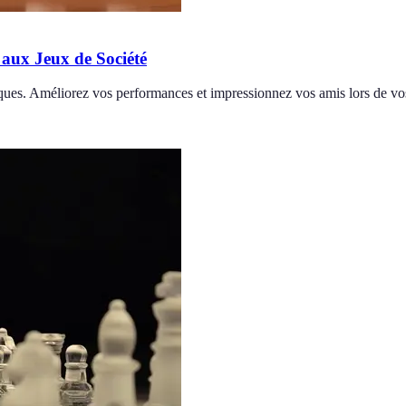
 aux Jeux de Société
tiques. Améliorez vos performances et impressionnez vos amis lors de vo