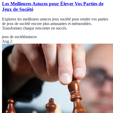
Les Meilleures Astuces pour Élever Vos Parties de
Jeux de Société
Explorez les meilleures astuces jeux société pour rendre vos parties
de jeux de société encore plus amusantes et mémorables.
Transformez chaque rencontre en succès.
jeux de société
astuces
Aug 2