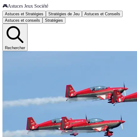
🎮
Astuces Jeux Société
Astuces et Stratégies
Stratégies de Jeu
Astuces et Conseils
Astuces et conseils
Stratégies
Rechercher