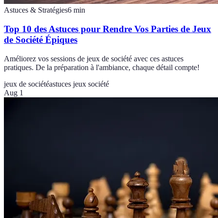
Astuces & Stratégies
6
min
Top 10 des Astuces pour Rendre Vos Parties de Jeux
de Société Épiques
Améliorez vos sessions de jeux de société avec ces astuces
pratiques. De la préparation à l'ambiance, chaque détail compte!
jeux de société
astuces jeux société
Aug 1