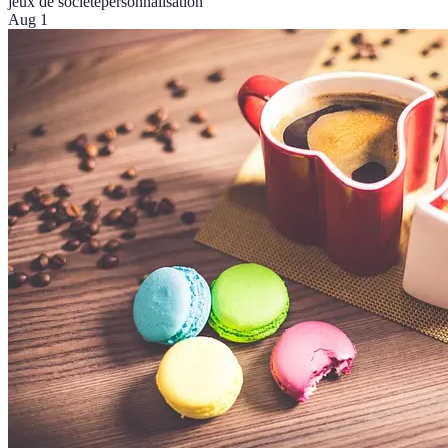
jeux de société
personnalisation
Aug 1