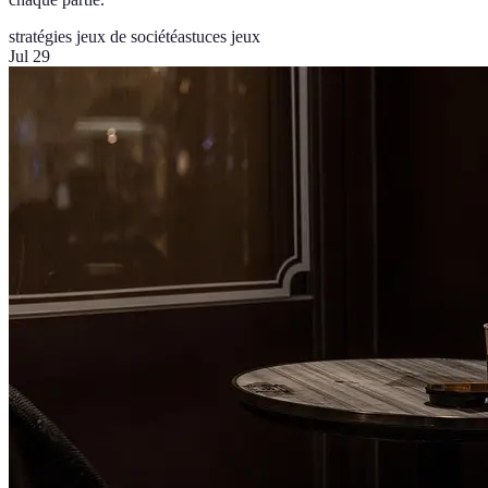
stratégies jeux de société
astuces jeux
Jul 29