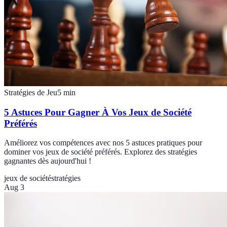
Stratégies de Jeu
5
min
5 Astuces Pour Gagner À Vos Jeux de Société
Préférés
Améliorez vos compétences avec nos 5 astuces pratiques pour
dominer vos jeux de société préférés. Explorez des stratégies
gagnantes dès aujourd'hui !
jeux de société
stratégies
Aug 3