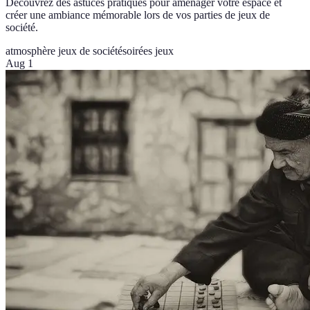
Découvrez des astuces pratiques pour aménager votre espace et
créer une ambiance mémorable lors de vos parties de jeux de
société.
atmosphère jeux de société
soirées jeux
Aug 1