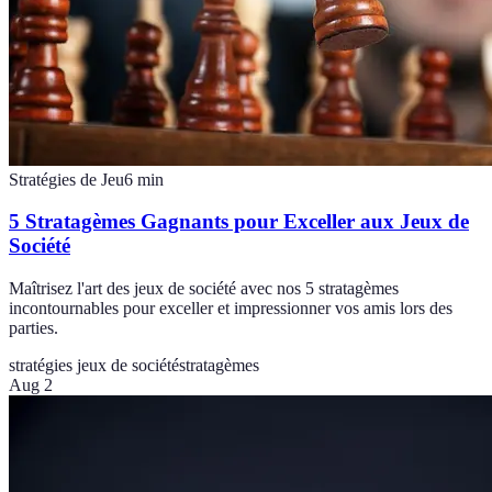
Stratégies de Jeu
6
min
5 Stratagèmes Gagnants pour Exceller aux Jeux de
Société
Maîtrisez l'art des jeux de société avec nos 5 stratagèmes
incontournables pour exceller et impressionner vos amis lors des
parties.
stratégies jeux de société
stratagèmes
Aug 2