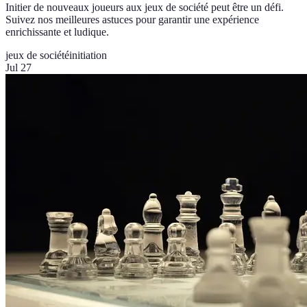
Initier de nouveaux joueurs aux jeux de société peut être un défi.
Suivez nos meilleures astuces pour garantir une expérience
enrichissante et ludique.
jeux de société
initiation
Jul 27