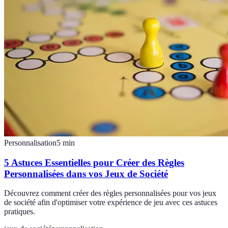
Personnalisation
5
min
5 Astuces Essentielles pour Créer des Règles
Personnalisées dans vos Jeux de Société
Découvrez comment créer des règles personnalisées pour vos jeux
de société afin d'optimiser votre expérience de jeu avec ces astuces
pratiques.