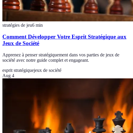
stratégies de jeu
6
min
Comment Développer Votre Esprit Stratégique aux
Jeux de Société
Apprenez à penser stratégiquement dans vos parties de jeux de
société avec notre guide complet et engageant.
esprit stratégique
jeux de société
Aug 4