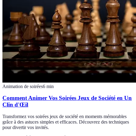
Animation de soirées
6
min
Comment Animer Vos Soirées Jeux de Société en Un
Clin d'Œil
Transformez vos soirées jeux de société en moments mémorables
grâce à des astuces simples et efficaces. Découvrez des techniques
pour divertir vos invités.