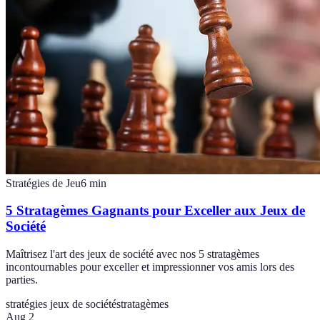
Stratégies de Jeu
6
min
5 Stratagèmes Gagnants pour Exceller aux Jeux de
Société
Maîtrisez l'art des jeux de société avec nos 5 stratagèmes
incontournables pour exceller et impressionner vos amis lors des
parties.
stratégies jeux de société
stratagèmes
Aug 2