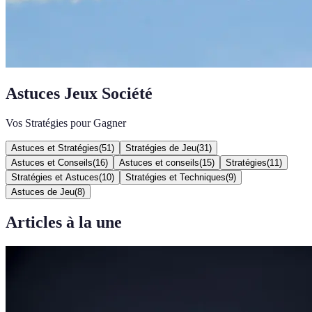
Astuces Jeux Société
Vos Stratégies pour Gagner
Astuces et Stratégies
(
51
)
Stratégies de Jeu
(
31
)
Astuces et Conseils
(
16
)
Astuces et conseils
(
15
)
Stratégies
(
11
)
Stratégies et Astuces
(
10
)
Stratégies et Techniques
(
9
)
Astuces de Jeu
(
8
)
Articles à la une