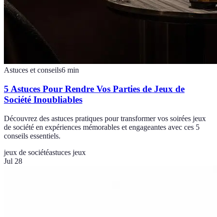
Astuces et conseils
6
min
5 Astuces Pour Rendre Vos Parties de Jeux de
Société Inoubliables
Découvrez des astuces pratiques pour transformer vos soirées jeux
de société en expériences mémorables et engageantes avec ces 5
conseils essentiels.
jeux de société
astuces jeux
Jul 28