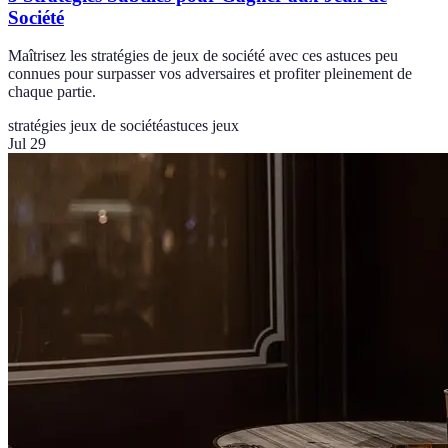
Société
Maîtrisez les stratégies de jeux de société avec ces astuces peu
connues pour surpasser vos adversaires et profiter pleinement de
chaque partie.
stratégies jeux de société
astuces jeux
Jul 29