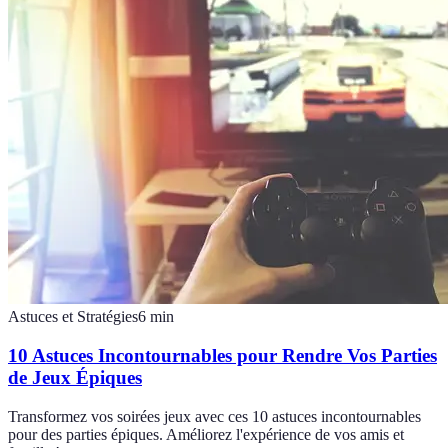
Astuces et Stratégies
6
min
10 Astuces Incontournables pour Rendre Vos Parties
de Jeux Épiques
Transformez vos soirées jeux avec ces 10 astuces incontournables
pour des parties épiques. Améliorez l'expérience de vos amis et