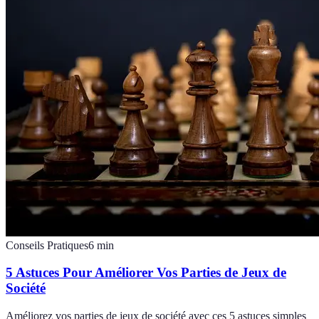
Conseils Pratiques
6
min
5 Astuces Pour Améliorer Vos Parties de Jeux de
Société
Améliorez vos parties de jeux de société avec ces 5 astuces simples