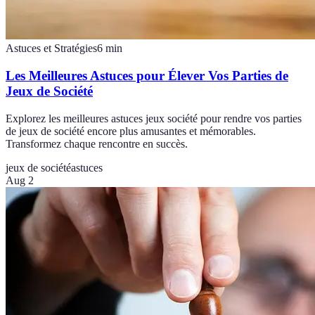
Astuces et Stratégies
6
min
Les Meilleures Astuces pour Élever Vos Parties de
Jeux de Société
Explorez les meilleures astuces jeux société pour rendre vos parties
de jeux de société encore plus amusantes et mémorables.
Transformez chaque rencontre en succès.
jeux de société
astuces
Aug 2