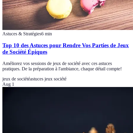
Astuces & Stratégies
6
min
Top 10 des Astuces pour Rendre Vos Parties de Jeux
de Société Épiques
Améliorez vos sessions de jeux de société avec ces astuces
pratiques. De la préparation à l'ambiance, chaque détail compte!
jeux de société
astuces jeux société
Aug 1