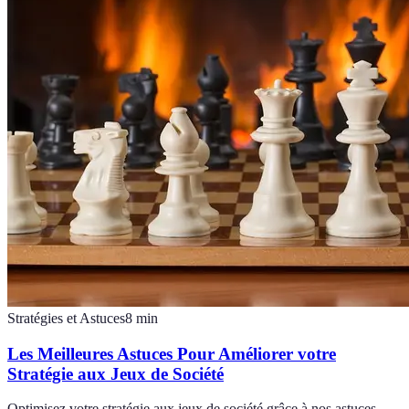
Stratégies et Astuces
8
min
Les Meilleures Astuces Pour Améliorer votre
Stratégie aux Jeux de Société
Optimisez votre stratégie aux jeux de société grâce à nos astuces