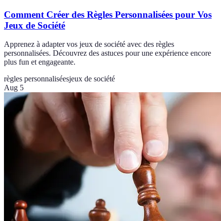
Comment Créer des Règles Personnalisées pour Vos
Jeux de Société
Apprenez à adapter vos jeux de société avec des règles
personnalisées. Découvrez des astuces pour une expérience encore
plus fun et engageante.
règles personnalisées
jeux de société
Aug 5