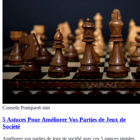
Conseils Pratiques
6
min
5 Astuces Pour Améliorer Vos Parties de Jeux de
Société
Améliorez vos parties de jeux de société avec ces 5 astuces simples