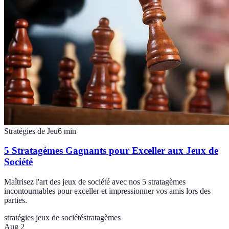
Stratégies de Jeu
6
min
5 Stratagèmes Gagnants pour Exceller aux Jeux de
Société
Maîtrisez l'art des jeux de société avec nos 5 stratagèmes
incontournables pour exceller et impressionner vos amis lors des
parties.
stratégies jeux de société
stratagèmes
Aug 2