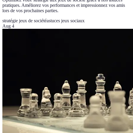
pratiques. Améliorez vos performances et impressionnez vos amis
lors de vos prochaines parties.
stratégie jeux de société
astuces jeux sociaux
Aug 4