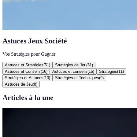
Astuces Jeux Société
Vos Stratégies pour Gagner
Astuces et Stratégies
(
51
)
Stratégies de Jeu
(
31
)
Astuces et Conseils
(
16
)
Astuces et conseils
(
15
)
Stratégies
(
11
)
Stratégies et Astuces
(
10
)
Stratégies et Techniques
(
9
)
Astuces de Jeu
(
8
)
Articles à la une