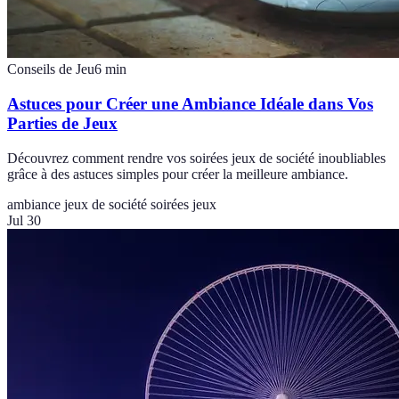
Conseils de Jeu
6
min
Astuces pour Créer une Ambiance Idéale dans Vos
Parties de Jeux
Découvrez comment rendre vos soirées jeux de société inoubliables
grâce à des astuces simples pour créer la meilleure ambiance.
ambiance jeux de société
soirées jeux
Jul 30