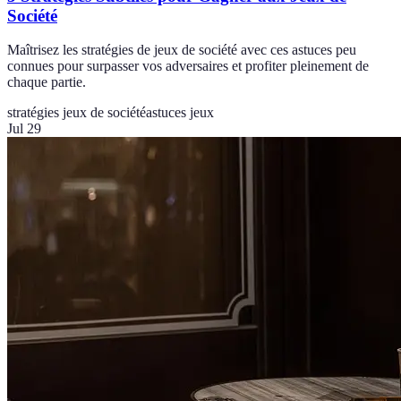
Société
Maîtrisez les stratégies de jeux de société avec ces astuces peu
connues pour surpasser vos adversaires et profiter pleinement de
chaque partie.
stratégies jeux de société
astuces jeux
Jul 29