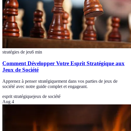
stratégies de jeu
6
min
Comment Développer Votre Esprit Stratégique aux
Jeux de Société
Apprenez à penser stratégiquement dans vos parties de jeux de
société avec notre guide complet et engageant.
esprit stratégique
jeux de société
Aug 4