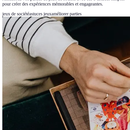
pour créer des expériences mémorables et engageantes.
jeux de société
astuces jeux
améliorer parties